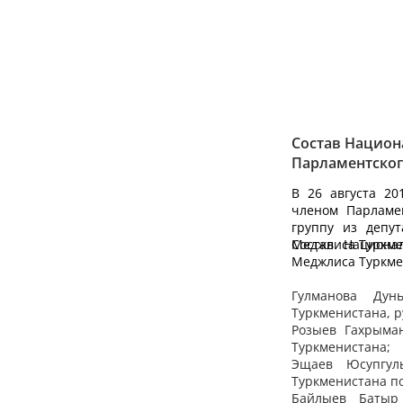
Состав Национ
Парламентског
В 26 августа 2
членом Парламе
группу из депу
Меджлиса Туркме
Состав Национа
Меджлиса Туркме
Гулманова
Дун
Туркменистана, р
Розыев
Гахрыман
Туркменистана;
Эщаев
Юсупгулы
Туркменистана по
Байлыев
Батыр 