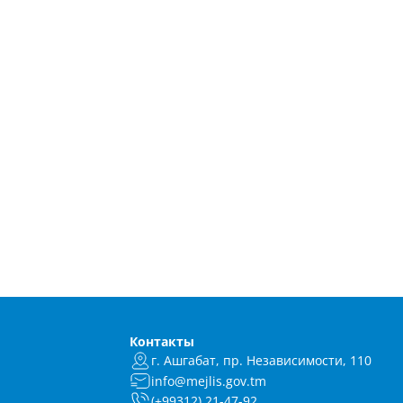
Контакты
г. Ашгабат, пр. Независимости, 110
info@mejlis.gov.tm
(+99312) 21-47-92