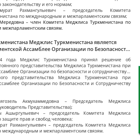
 законодательству и его нормам;
урат Рахмангулыевич – председатель Комитета
нистана по международным и межпарламентским связям;
ередовна – член Комитета Меджлиса Туркменистана по
 межпарламентским связям.
менистана Меджлис Туркменистана является
ентской Ассамблее Организации по Безопасности
тву в Европе
4 года Меджлис Туркменистана принял решение об
тоянного представительства Меджлиса Туркменистана при
самблее Организации по безопасности и сотрудничеству в
ного представительства Меджлиса Туркменистана при
ссамблее Организации по Безопасности и Сотрудничеству
ьягозель Акмухаммедовна – Председатель Меджлиса
уководитель Представительства);
 Ашыргулыевич
– председатель Комитета Меджлиса
 защите прав и свобод человека;
рат Рахмангулыевич – председатель Комитета Меджлиса
о международным и межпарламентским связям.