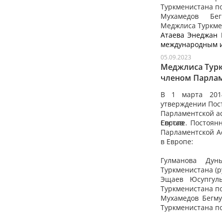
Туркменистана по
Мухамедов
Бегм
Меджлиса Туркме
Атаева
Энеджан М
международным и
05.09.2023
Меджлиса Турк
членом Парлам
и Сотрудничес
В 1 марта 201
утверждении Пос
Парламентской ас
Европе.
Состав Постоян
Парламентской А
в Европе:
Гулманова
Дун
Туркменистана (р
Эщаев
Юсупгулы
Туркменистана по
Мухамедов
Бегму
Туркменистана п