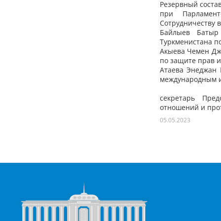
Резервный соста
при Парламент
Сотрудничеству в
Байлыев
Батыр 
Туркменистана по
Акыева
Чемен Дж
по защите прав и
Атаева
Энеджан М
международным и
секретарь Пред
отношений и про
05.05.2023