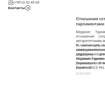
(+9912) 92-45-60
Контакты
Отношения сот
парламентами 
международны
Меджлис Туркм
отношения сот
авторитетными м
основных направ
В настоящее в
совершенствова
межпарламентско
поддержку де
двусторонней осн
парламентариев,
Меджлис Туркмен
реализации сто
Парламентской А
развития.
Европе (OSCE PA).
05.09.2023