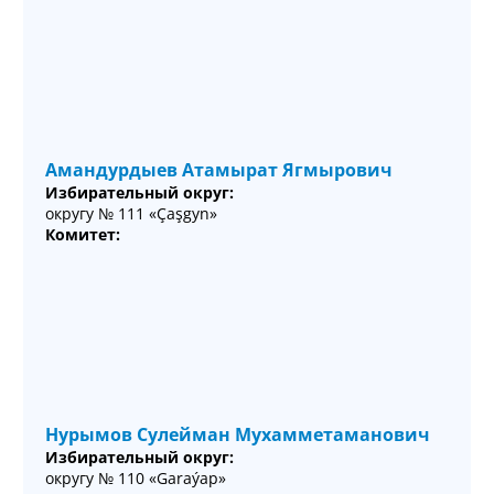
Амандурдыев Атамырат Ягмырович
Избирательный округ:
округу № 111 «Çaşgyn»
Комитет:
Нурымов Сулейман Мухамметаманович
Избирательный округ:
округу № 110 «Garaýap»