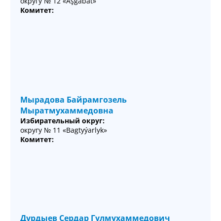
округу № 12 «Aşgabat»
Комитет:
Мырадова Байрамгозель
Мыратмухаммедовна
Избирательный округ:
округу № 11 «Bagtyýarlyk»
Комитет:
Дурдыев Сердар Гулмухаммедович