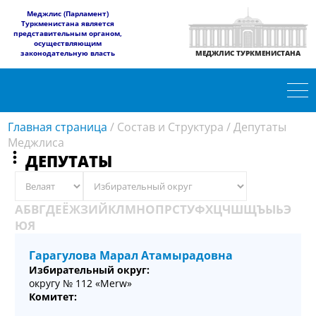
​Меджлис (Парламент)
Туркменистана является
представительным органом,
осуществляющим
законодательную власть
МЕДЖЛИС ТУРКМЕНИСТАНА
Главная страница
/
Состав и Структура
/
Депутаты
Меджлиса
ДЕПУТАТЫ
A
Б
В
Г
Д
Е
Ё
Ж
З
И
Й
К
Л
М
Н
О
П
Р
С
Т
У
Ф
Х
Ц
Ч
Ш
Щ
Ъ
Ы
Ь
Э
Ю
Я
Гарагулова Марал Атамырадовна
Избирательный округ:
округу № 112 «Merw»
Комитет: