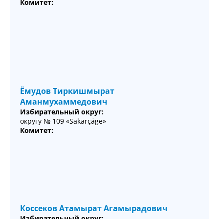
Комитет:
Ёмудов Тиркишмырат
Аманмухаммедович
Избирательный округ:
округу № 109 «Sakarçäge»
Комитет:
Коссеков Атамырат Агамырадович
Избирательный округ: