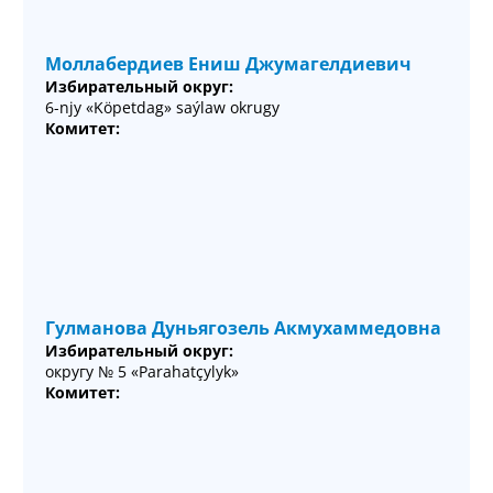
Моллабердиев Ениш Джумагелдиевич
Избирательный округ:
6-njy «Köpetdag» saýlaw okrugy
Комитет:
Гулманова Дуньягозель Акмухаммедовна
Избирательный округ:
округу № 5 «Parahatçylyk»
Комитет: