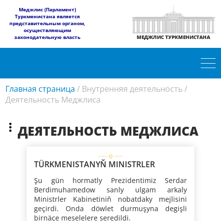
​Меджлис (Парламент)
Туркменистана является
представительным органом,
осуществляющим
законодательную власть
МЕДЖЛИС ТУРКМЕНИСТАНА
Главная страница
/
Внутренняя деятельность
/
Деятельность Меджлиса
ДЕЯТЕЛЬНОСТЬ МЕДЖЛИСА
TÜRKMENISTANYŇ MINISTRLER
KABINETINIŇ MEJLISI
Şu gün hormatly Prezidentimiz Serdar
Berdimuhamedow sanly ulgam arkaly
Ministrler Kabinetiniň nobatdaky mejlisini
geçirdi. Onda döwlet durmuşyna degişli
birnäçe meselelere seredildi.