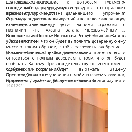
деятельное внимание к вопросам туркмено-
Его Превосходительству
пакистанского сотрудничества, заверив, что приложит
господину Сердару Бердымухамедову,
все усилия для дальнейшего упрочения
Президенту Туркменистана
межгосударственных отношений, всецело отвечающих
Стремясь поддерживать и укреплять тесные отношения,
взаимным интересам.
существующие между двумя нашими странами, я
назначил г-на Ахсана Вагана Чрезвычайным и
Полномочным Послом Исламской Республики Пакистан в
Высокие личностные качества г-на Ахсана Вагана
Туркменистане.
убеждают в том, что он будет выполнять доверенную ему
миссию таким образом, чтобы заслужить одобрение и
уважение Вашего Превосходительства.
В этой связи прошу Вас благосклонно принять его и
относиться с полным доверием к тому, что он будет
сообщать Вашему Превосходительству от моего имени,
особенно когда будет выражать Вашему
С дружескими пожеланиями
Превосходительству уверения в моём высоком уважении,
Асиф Али Зардари,
искренней дружбе и добрые пожелания благополучия и
Президент Исламской Республики Пакистан.
процветания Туркменистану.
16.04.2024