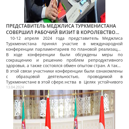
ПРЕДСТАВИТЕЛЬ МЕДЖЛИСА ТУРКМЕНИСТАНА
СОВЕРШИЛ РАБОЧИЙ ВИЗИТ В КОРОЛЕВСТВО
НОРВЕГИИ
10-12 апреля 2024 года представитель Меджлиса
Туркменистана принял участие в международной
конференции парламентариев по плановой реализации
мероприятий по фонду народонаселения и развитию в
В ходе конференции были обсуждены меры по
городе Осло Норвегии.
сокращению и решению проблем репродуктивного
здоровья, а также состоялся обмен опытом стран. А также
состоялся обмен мнениями по охране здоровья матери и
В этой связи участники конференции были ознакомлены
ребенка, принципам и методам осуществленияы прав
с образцовой деятельностью, проводимой в
женщин и гендерного равенства в Целях устойчивого
Туркменистане в этой сфере.
развития до 2030 года.
13.04.2024