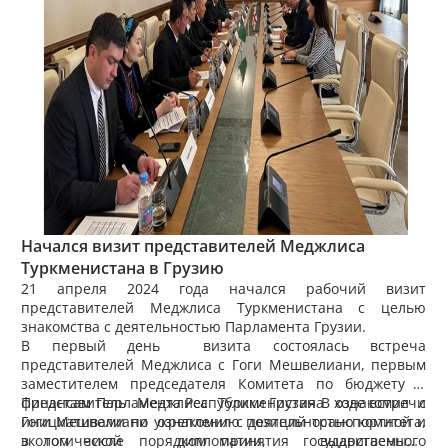
Начался визит представителей Меджлиса
Туркменистана в Грузию
21 апреля 2024 года начался рабочий визит
представителей Меджлиса Туркменистана с целью
знакомства с деятельностью Парламента Грузии.
В первый день визита состоялась встреча
представителей Меджлиса с Гоги Мешвелиани, первым
заместителем председателя Комитета по бюджету и
финансам Парламента Республики Грузия В ходе встречи
Представитель Меджлиса Туркменистана ознакомил с
Гоги Мешвелиани ознакомил с ​​деятельностью комитета,
инициативами по укреплению позиций транспортной и
в том числе порядком принятия государственного
экологической дипломатии, выдвигаемыми