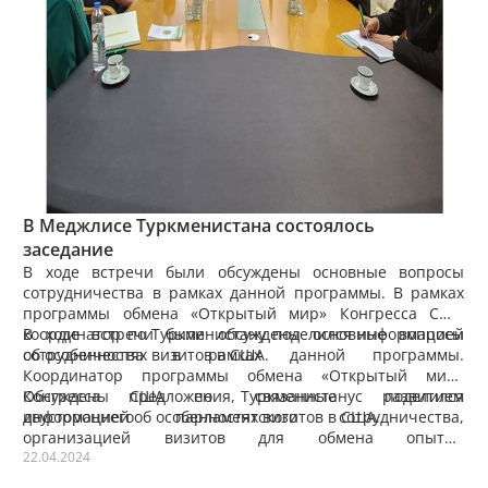
В Меджлисе Туркменистана состоялось
заседание
В ходе встречи были обсуждены основные вопросы
сотрудничества в рамках данной программы. В рамках
программы обмена «Открытый мир» Конгресса США
координатор по Туркменистану поделился информацией
В ходе встречи были обсуждены основные вопросы
об особенностях визитов в США.
сотрудничества в рамках данной программы.
Координатор программы обмена «Открытый мир»
Конгресса США по Туркменистану поделился
Обсуждены предложения, связанные с развитием
информацией об особенностях визитов в США.
двустороннего парламентского сотрудничества,
организацией визитов для обмена опытом
законотворческой работы.
22.04.2024