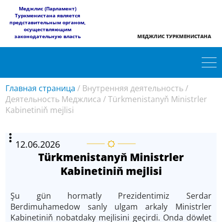
​Меджлис (Парламент)
Туркменистана является
представительным органом,
осуществляющим
законодательную власть
МЕДЖЛИС ТУРКМЕНИСТАНА
Главная страница
/
Внутренняя деятельность
/
Деятельность Меджлиса
/
Türkmenistanyň Ministrler
Kabinetiniň mejlisi
12.06.2026
Türkmenistanyň Ministrler
Kabinetiniň mejlisi
Şu gün hormatly Prezidentimiz Serdar
Berdimuhamedow sanly ulgam arkaly Ministrler
Kabinetiniň nobatdaky mejlisini geçirdi. Onda döwlet