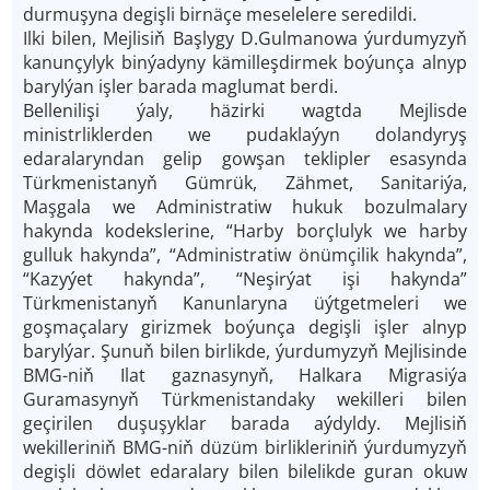
durmuşyna degişli birnäçe meselelere seredildi.
Ilki bilen, Mejlisiň Başlygy D.Gulmanowa ýurdumyzyň
kanunçylyk binýadyny kämilleşdirmek boýunça alnyp
barylýan işler barada maglumat berdi.
Bellenilişi ýaly, häzirki wagtda Mejlisde
ministrliklerden we pudaklaýyn dolandyryş
edaralaryndan gelip gowşan teklipler esasynda
Türkmenistanyň Gümrük, Zähmet, Sanitariýa,
Maşgala we Administratiw hukuk bozulmalary
hakynda kodekslerine, “Harby borçlulyk we harby
gulluk hakynda”, “Administratiw önümçilik hakynda”,
“Kazyýet hakynda”, “Neşirýat işi hakynda”
Türkmenistanyň Kanunlaryna üýtgetmeleri we
goşmaçalary girizmek boýunça degişli işler alnyp
barylýar. Şunuň bilen birlikde, ýurdumyzyň Mejlisinde
BMG-niň Ilat gaznasynyň, Halkara Migrasiýa
Guramasynyň Türkmenistandaky wekilleri bilen
geçirilen duşuşyklar barada aýdyldy. Mejlisiň
wekilleriniň BMG-niň düzüm birlikleriniň ýurdumyzyň
degişli döwlet edaralary bilen bilelikde guran okuw