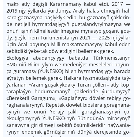
mak» at­ly de­giş­li Ka­rar­na­ma­ny ka­bul et­di. 2017 —
2019-njy ýyl­lar­da ýur­du­myz Ara­ly ha­las et­me­giň hal­
ka­ra gaz­na­sy­na baş­lyk­lyk edip, bu gaz­na­nyň çäk­le­rin­
de ne­ti­je­li hyz­mat­daş­ly­gyň pug­ta­lan­dy­rylma­gy­na we
onuň işi­niň kä­mil­leş­di­ril­megi­ne my­na­syp go­şant goş­
dy. Şeý­le hem Türkme­nis­tanyň 2021 — 2025-nji ýyl­lar
üçin Aral bo­ýun­ça Mil­li mak­sat­na­ma­sy­ny ka­bul eden
se­bit­dä­ki ýe­ke-täk döw­let­di­gini bel­le­mek ge­rek.
Eko­lo­gi­ýa aba­dan­çy­ly­gy ba­bat­da Türkmenis­ta­nyň
BMG-niň Bi­lim, ylym we me­de­ni­ýet me­se­le­le­ri bo­ýun­
ça gu­rama­sy (ÝUNES­KO) bi­len hyz­mat­daş­ly­gy ba­ra­da
aý­ra­tyn bel­le­mek ge­rek. Hal­ka­ra hyz­mat­daş­lyk­da taý­
ýar­la­nan «Aram guşak­lyk­da­ky Tu­ran çöl­le­ri» at­ly köp­
ta­rap­laýyn hö­dür­na­ma­nyň çäk­le­rin­de ýur­du­myzyň
«Be­re­ket­li Ga­ra­gum», «Gap­laň­gyr» döw­let te­bi­gy go­
rag­ha­na­la­ry­nyň, Repetek döw­let bios­fe­ra go­rag­ha­na­
sy­nyň we onuň Ýe­ra­jy çäk­li go­rag­ha­na­sy­nyň çöl
ekoulga­my­nyň ÝUNES­KO-nyň Bü­tin­dün­ýä mi­ra­sy­nyň
sa­na­wy­na gi­ri­zil­me­gi se­bi­tiň ösüm­lik­le­ri­dir haý­wan­la­
ry­nyň en­de­mik gör­nüş­le­ri­niň dün­ýä de­re­je­sin­de go­