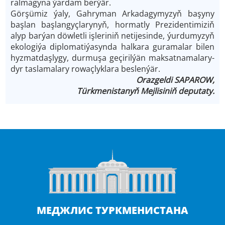
ral­magy­na ýar­dam ber­ýär.
Gör­şü­miz ýa­ly, Gah­ry­man Arkadagymy­zyň ba­şy­ny
baş­lan baş­langyç­la­ry­nyň, hor­mat­ly Pre­zi­den­ti­mi­ziň
alyp bar­ýan döw­let­li iş­le­ri­niň ne­ti­je­sin­de, ýur­du­my­zyň
eko­lo­gi­ýa dip­lo­ma­ti­ýa­syn­da hal­ka­ra gu­ra­ma­lar bi­len
hyz­mat­daş­ly­gy, dur­mu­şa ge­çi­ril­ýän mak­sat­na­ma­la­ry­
dyr tas­la­ma­la­ry ro­waç­lyk­la­ra bes­len­ýär.
Orazgeldi SAPAROW,
Türkmenistanyň Mejlisiniň deputaty.
МЕДЖЛИС ТУРКМЕНИСТАНА