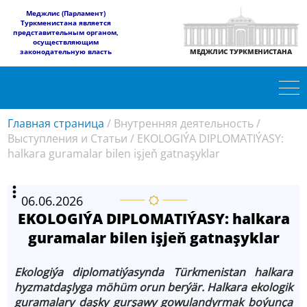
​Меджлис (Парламент)
Туркменистана является
представительным органом,
осуществляющим
законодательную власть
МЕДЖЛИС ТУРКМЕНИСТАНА
Главная страница
/
Внутренняя деятельность
/
Выступления и Статьи
/
EKOLOGIÝA DIPLOMATIÝASY:
halkara guramalar bilen işjeň gatnaşyklar
06.06.2026
EKOLOGIÝA DIPLOMATIÝASY: halkara
guramalar bilen işjeň gatnaşyklar
Ekologiýa diplomatiýasynda Türkmenistan halkara
hyzmatdaşlyga möhüm orun berýär. Halkara ekologik
guramalary daşky gurşawy gowulandyrmak boýunça