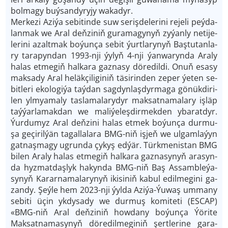
bol­ma­gy buý­san­dy­ry­jy wa­ka­dyr.
Mer­ke­zi Azi­ýa se­bi­tin­de suw se­rişde­le­ri­ni re­je­li peý­da­
lan­mak we Aral deň­zi­niň gu­ra­ma­gy­nyň zy­ýan­ly ne­ti­je­
leri­ni azalt­mak bo­ýun­ça se­bit ýurt­la­ry­nyň Baş­tu­tanla­
ry ta­ra­pyn­dan 1993-nji ýy­lyň 4-nji ýan­wa­ryn­da Ara­ly
ha­las et­me­giň hal­ka­ra gaz­na­sy dö­re­dil­di. Onuň esa­sy
mak­sa­dy Aral he­läk­çi­li­gi­niň tä­si­rin­den ze­per ýe­ten se­
bit­le­ri eko­lo­gi­ýa taý­dan sag­dyn­laş­dyr­ma­ga gö­nük­di­ri­
len yl­myama­ly tas­la­ma­la­ry­dyr mak­sat­na­ma­la­ry iş­läp
taý­ýar­la­mak­dan we ma­li­ýe­leşdir­mek­den yba­rat­dyr.
Ýur­du­myz Aral deň­zi­ni ha­las et­mek bo­ýun­ça dur­mu­
şa ge­çi­ril­ýän ta­gal­la­la­ra BMG-niň iş­jeň we ul­gam­la­ýyn
gat­naş­ma­gy ug­run­da çy­kyş ed­ýär. Türk­me­nis­tan BMG
bi­len Ara­ly ha­las et­me­giň hal­ka­ra gaz­na­sy­nyň arasyn­
da hyz­mat­daş­lyk ha­kyn­da BMG-niň Baş As­sambleýa­
sy­nyň Ka­rar­na­ma­la­rynyň iki­si­niň ka­bul edil­me­gi­ni ga­
zan­dy. Şeý­le hem 2023-nji ýyl­da Azi­ýa-Ýuwaş um­ma­ny
se­bi­ti üçin yk­dy­sa­dy we durmuş ko­mi­te­ti (ESCAP)
«BMG-niň Aral deň­zi­niň how­da­ny bo­ýun­ça Ýö­ri­te
Maksat­na­ma­sy­nyň dö­re­dil­me­gi­niň şert­le­ri­ne ga­ra­