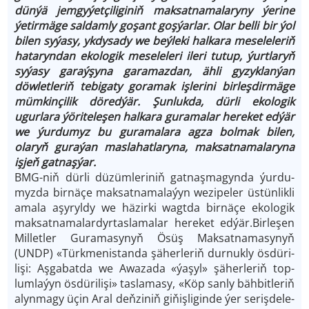
dünýä jemgyýetçiliginiň maksatnamalaryny ýerine
ýetirmäge saldamly goşant goşýarlar. Olar belli bir ýol
bilen syýasy, ykdysady we beýleki halkara meseleleriň
hataryndan ekologik meseleleri ileri tutup, ýurtlaryň
syýasy garaýşyna garamazdan, ähli gyzyklanýan
döwletleriň tebigaty goramak işlerini birleşdirmäge
mümkinçilik döredýär. Şunlukda, dürli ekologik
ugurlara ýöriteleşen halkara guramalar hereket edýär
we ýurdumyz bu guramalara agza bolmak bilen,
olaryň guraýan maslahatlaryna, maksatnamalaryna
işjeň gatnaşýar.
BMG-niň dür­li dü­züm­le­ri­niň gat­naş­magyn­da ýur­du­
myz­da bir­nä­çe mak­sat­na­ma­laýyn we­zi­pe­ler üs­tün­lik­li
ama­la aşy­ryl­dy we hä­zir­ki wagt­da bir­nä­çe eko­lo­gik
mak­sat­nama­lar­dyrtas­la­ma­lar he­re­ket ed­ýär.Birle­şen
Mil­let­ler Gura­masynyň Ösüş Mak­satna­ma­sy­nyň
(UNDP) «Türkmenistan­da şä­her­le­riň dur­nuk­ly ös­dü­ri­
li­şi: Aş­ga­bat­da we Awaza­da «ýa­şyl» şä­her­le­riň top­
lumla­ýyn ös­dü­ri­li­şi» tas­la­ma­sy, «Köp san­ly bäh­bit­le­riň
alyn­ma­gy üçin Aral deň­zi­niň gi­ňiş­li­gin­de ýer se­riş­de­le­