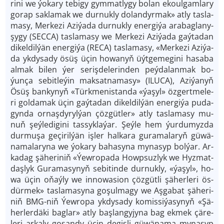
ri­ni we ýo­ka­ry te­bi­gy gym­mat­ly­gy bo­lan ekoul­gam­la­ry
go­rap sak­la­mak we dur­nuk­ly do­lan­dyrmak» at­ly tas­la­
ma­sy, Mer­ke­zi Azi­ýa­da durnuk­ly ener­gi­ýa ara­bag­la­ny­
şy­gy (SECCA) tas­la­ma­sy we Mer­ke­zi Azi­ýa­da gaý­ta­dan
di­kel­dil­ýän ener­gi­ýa (RECA) tas­la­ma­sy, «Mer­ke­zi Azi­ýa­
da yk­dy­sa­dy ösüş üçin ho­wa­nyň üýt­ge­me­gi­ni ha­sa­ba
al­mak bi­len ýer se­riş­de­le­rin­den peý­da­lan­mak bo­
ýunça se­bit­le­ýin mak­sat­na­ma­sy» (ILUCA), Aziýa­nyň
Ösüş ban­ky­nyň «Türkmenistanda «ýa­şyl» öz­gert­me­le­
ri gol­da­mak üçin gaý­ta­dan di­kel­dil­ýän ener­gi­ýa pu­da­
gyn­da or­naş­dy­ryl­ýan çöz­güt­ler» at­ly tas­la­masy mu­
nuň şeý­le­di­gi­ni tas­syk­la­ýar. Şeý­le hem ýur­du­myz­da
dur­mu­şa ge­çi­ril­ýän iş­ler hal­ka­ra gu­ra­ma­la­ryň gü­wä­
na­ma­la­ry­na we ýo­ka­ry ba­ha­sy­na my­na­syp bol­ýar. Ar­
kadag şä­he­ri­niň «Ýew­ro­pa­da Howpsuz­lyk we Hyz­mat­
daş­lyk Guramasy­nyň se­bi­tin­de dur­nuk­ly, «ýa­şyl», ho­
wa üçin oňaý­ly we in­no­wa­sion çöz­güt­li şä­her­le­ri ös­
dür­mek» tas­la­ma­sy­na go­şul­ma­gy we Aş­ga­bat şähe­ri­
niň BMG-niň Ýew­ro­pa yk­dy­sa­dy komis­si­ýa­sy­nyň «Şä­
her­ler­dä­ki bag­lar» at­ly baş­lan­gy­jy­na bag ek­mek çä­re­
le­ri ar­ka­ly go­şan­dy üçin de­giş­li gü­wä­na­ma my­na­syp