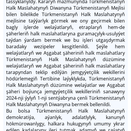
tassyklanyldy. Kararyň mazmunynda Türkmenistanyň
Halk Maslahatynyň Diwanyna Türkmenistanyň Mejlisi
bilen bilelikde Türkmenistanyň Halk Maslahatynyň
mejlisine taýýarlyk görmek we ony geçirmek bilen
bagly işlerde welaýatlaryň, etraplaryň hem-de
şäherleriň halk maslahatlaryna guramaçylyk-usulyýet
taýdan ýardam bermek we bu işleri utgaşdyrmak
baradaky wezipeler kesgitlenildi. Şeýle hem
welaýatlaryň we Aşgabat şäheriniň halk maslahatlary
Türkmenistanyň Halk Maslahatynyň düzümine
welaýatlaryň we Aşgabat şäheriniň halk maslahatlary
tarapyndan teklip edilýän jemgyýetçilik wekillerini
hödürlemegiň Tertibine laýyklykda, Türkmenistanyň
Halk Maslahatynyň düzümine welaýatlar we Aşgabat
şäheri boýunça jemgyýetçilik wekilleriniň sanawyny
2024-nji ýylyň 1-nji sentýabryna çenli Türkmenistanyň
Halk Maslahatynyň Diwanyna bermek bellenildi.
Bu bolsa Türkmenistanyň Halk Maslahatynyň
demokratiýa, aýanlyk, adalatlylyk, kanunyň
hökmürowanlygy, halkara hukugynyň umumy ykrar
edilen kadalaryny ileri tutmak, adamyň we raýatyň