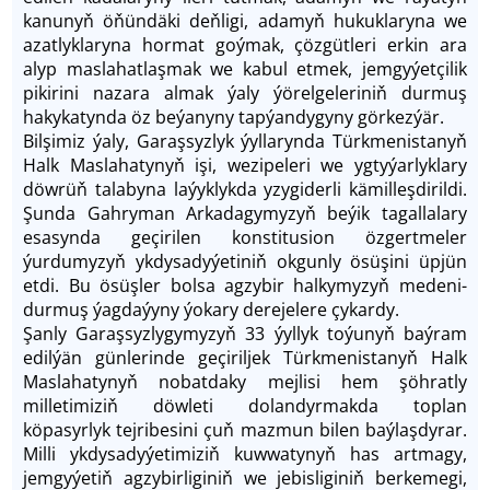
kanunyň öňündäki deňligi, adamyň hukuklaryna we
azatlyklaryna hormat goýmak, çözgütleri erkin ara
alyp maslahatlaşmak we kabul etmek, jemgyýetçilik
pikirini nazara almak ýaly ýörelgeleriniň durmuş
hakykatynda öz beýanyny tapýandygyny görkezýär.
Bilşimiz ýaly, Garaşsyzlyk ýyllarynda Türkmenistanyň
Halk Maslahatynyň işi, wezipeleri we ygtyýarlyklary
döwrüň talabyna laýyklykda yzygiderli kämilleşdirildi.
Şunda Gahryman Arkadagymyzyň beýik tagallalary
esasynda geçirilen konstitusion özgertmeler
ýurdumyzyň ykdysadyýetiniň okgunly ösüşini üpjün
etdi. Bu ösüşler bolsa agzybir halkymyzyň medeni-
durmuş ýagdaýyny ýokary derejelere çykardy.
Şanly Garaşsyzlygymyzyň 33 ýyllyk toýunyň baýram
edilýän günlerinde geçiriljek Türkmenistanyň Halk
Maslahatynyň nobatdaky mejlisi hem şöhratly
milletimiziň döwleti dolandyrmakda toplan
köpasyrlyk tejribesini çuň mazmun bilen baýlaşdyrar.
Milli ykdysadyýetimiziň kuwwatynyň has artmagy,
jemgyýetiň agzybirliginiň we jebisliginiň berkemegi,