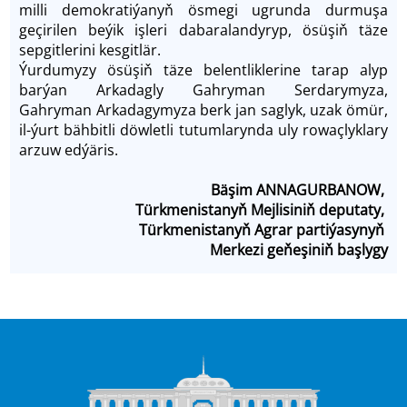
milli demokratiýanyň ösmegi ugrunda durmuşa
geçirilen beýik işleri dabaralandyryp, ösüşiň täze
sepgitlerini kesgitlär.
Ýurdumyzy ösüşiň täze belentliklerine tarap alyp
barýan Arkadagly Gahryman Serdarymyza,
Gahryman Arkadagymyza berk jan saglyk, uzak ömür,
il-ýurt bähbitli döwletli tutumlarynda uly rowaçlyklary
arzuw edýäris.
Bäşim ANNAGURBANOW,
Türkmenistanyň Mejlisiniň deputaty,
Türkmenistanyň Agrar partiýasynyň
Merkezi geňeşiniň başlygy