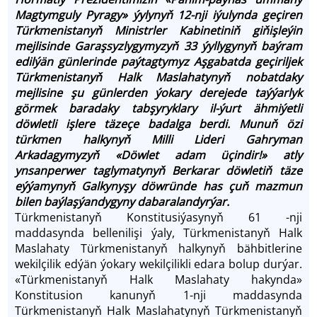
Magtymguly Pyragy» ýylynyň 12-nji iýulynda geçiren
Türkmenistanyň Ministrler Kabinetiniň giňişleýin
mejlisinde Garaşsyzlygymyzyň 33 ýyllygynyň baýram
edilýän günlerinde paýtagtymyz Aşgabatda geçiriljek
Türkmenistanyň Halk Maslahatynyň nobatdaky
mejlisine şu günlerden ýokary derejede taýýarlyk
görmek baradaky tabşyryklary il-ýurt ähmiýetli
döwletli işlere täzeçe badalga berdi. Munuň özi
türkmen halkynyň Milli Lideri Gahryman
Arkadagymyzyň «Döwlet adam üçindir!» atly
ynsanperwer taglymatynyň Berkarar döwletiň täze
eýýamynyň Galkynyşy döwründe has çuň mazmun
bilen baýlaşýandygyny dabaralandyrýar.
Türkmenistanyň Konstitusiýasynyň 61 -nji
maddasynda bellenilişi ýaly, Türkmenistanyň Halk
Maslahaty Türkmenistanyň halkynyň bähbitlerine
wekilçilik edýän ýokary wekilçilikli edara bolup durýar.
«Türkmenistanyň Halk Maslahaty hakynda»
Konstitusion kanunyň 1-nji maddasynda
Türkmenistanyň Halk Maslahatynyň Türkmenistanyň