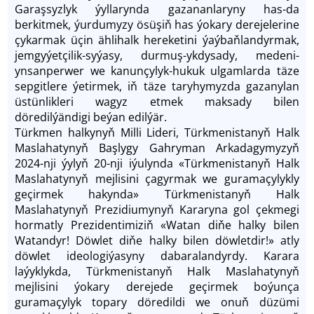
Garaşsyzlyk ýyllarynda gazananlaryny has-da
berkitmek, ýurdumyzy ösüşiň has ýokary derejelerine
çykarmak üçin ählihalk hereketini ýaýbaňlandyrmak,
jemgyýetçilik-syýasy, durmuş-ykdysady, medeni-
ynsanperwer we kanunçylyk-hukuk ulgamlarda täze
sepgitlere ýetirmek, iň täze taryhymyzda gazanylan
üstünlikleri wagyz etmek maksady bilen
döredilýändigi beýan edilýär.
Türkmen halkynyň Milli Lideri, Türkmenistanyň Halk
Maslahatynyň Başlygy Gahryman Arkadagymyzyň
2024-nji ýylyň 20-nji iýulynda «Türkmenistanyň Halk
Maslahatynyň mejlisini çagyrmak we guramaçylykly
geçirmek hakynda» Türkmenistanyň Halk
Maslahatynyň Prezidiumynyň Kararyna gol çekmegi
hormatly Prezidentimiziň «Watan diňe halky bilen
Watandyr! Döwlet diňe halky bilen döwletdir!» atly
döwlet ideologiýasyny dabaralandyrdy. Karara
laýyklykda, Türkmenistanyň Halk Maslahatynyň
mejlisini ýokary derejede geçirmek boýunça
guramaçylyk topary döredildi we onuň düzümi