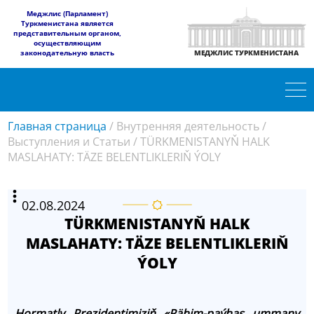
​Меджлис (Парламент)
Туркменистана является
представительным органом,
осуществляющим
законодательную власть
МЕДЖЛИС ТУРКМЕНИСТАНА
Главная страница
/
Внутренняя деятельность
/
Выступления и Статьи
/
TÜRKMENISTANYŇ HALK
MASLAHATY: TÄZE BELENTLIKLERIŇ ÝOLY
02.08.2024
TÜRKMENISTANYŇ HALK
MASLAHATY: TÄZE BELENTLIKLERIŇ
ÝOLY
Hormatly Prezidentimiziň «Pähim-paýhas ummany