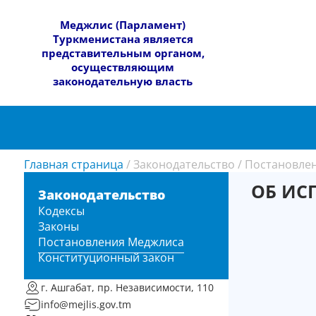
​Меджлис (Парламент)
Туркменистана является
представительным органом,
осуществляющим
законодательную власть
Главная страница
/
Законодательство
/
Постановле
ОБ ИС
Законодательство
Кодексы
Законы
Постановления Меджлиса
Конституционный закон
г. Ашгабат, пр. Независимости, 110
info@mejlis.gov.tm