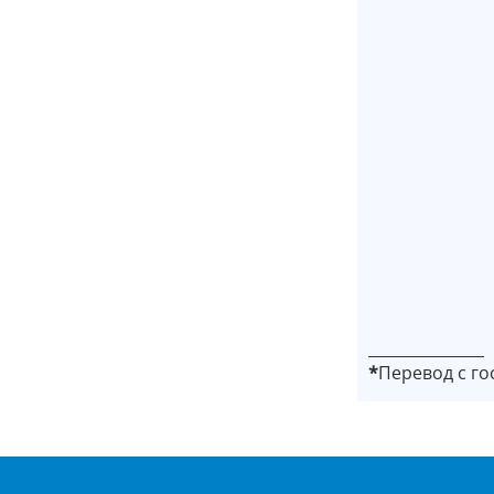
_______________
*
Перевод с го