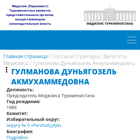
​Меджлис (Парламент)
Туркменистана является
представительным органом,
осуществляющим
законодательную власть
МЕДЖЛИС ТУРКМЕНИСТАНА
Главная страница
/
Состав и Структура
/
Депутаты
Меджлиса
/
Гулманова Дуньягозель Акмухаммедовна
ГУЛМАНОВА ДУНЬЯГОЗЕЛЬ
АКМУХАММЕДОВНА
Должность:
Председатель Меджлиса Туркменистана
Год рождения:
1989
Комитет:
Избирательный округ:
округу № 5 «Parahatçylyk»
Биография:
Подробно