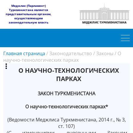
​Меджлис (Парламент)
Туркменистана является
представительным органом,
осуществляющим
законодательную власть
МЕДЖЛИС ТУРКМЕНИСТАНА
Главная страница
/
Законодательство
/
Законы
/
О
научно-технологических парках
О НАУЧНО-ТЕХНОЛОГИЧЕСКИХ
ПАРКАХ
ЗАКОН ТУРКМЕНИСТАНА
О научно-технологических парках*
(Ведомости Меджлиса Туркменистана, 2014 г., № 3,
ст. 107)
(С изменениями, внесенными Законом