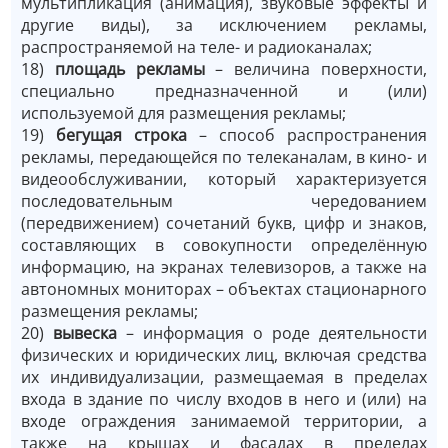
мультипликация (анимация), звуковые эффекты и
другие виды), за исключением рекламы,
распространяемой на теле- и радиоканалах;
18)
площадь рекламы
– величина поверхности,
специально предназначенной и (или)
используемой для размещения рекламы;
19)
бегущая строка
– способ распространения
рекламы, передающейся по телеканалам, в кино- и
видеообслуживании, который характеризуется
последовательным чередованием
(передвижением) сочетаний букв, цифр и знаков,
составляющих в совокупности определённую
информацию, на экранах телевизоров, а также на
автономных мониторах – объектах стационарного
размещения рекламы;
20)
вывеска
– информация о роде деятельности
физических и юридических лиц, включая средства
их индивидуализации, размещаемая в пределах
входа в здание по числу входов в него и (или) на
входе ограждения занимаемой территории, а
также на крышах и фасадах в пределах