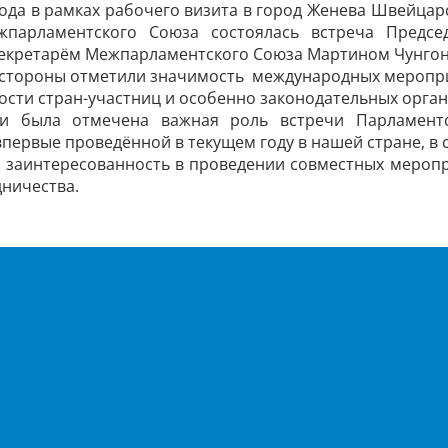
года в рамках рабочего визита в город Женева Швейцар
жпарламентского Союза состоялась встреча Предсе
екретарём Межпарламентского Союза Мартином Чунго
и стороны отметили значимость международных мероп
ости стран-участниц и особенно законодательных орга
чи была отмечена важная роль встречи Парламентс
впервые проведённой в текущем году в нашей стране, в 
 заинтересованность в проведении совместных мероп
дничества.