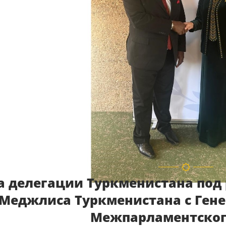
а делегации Туркменистана под
Меджлиса Туркменистана с Ген
Межпарламентског