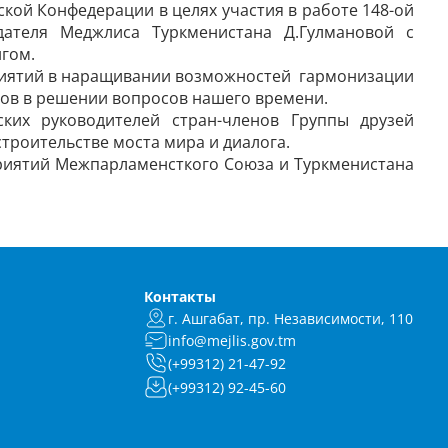
ской Конфедерации в целях участия в работе 148-ой
дателя Меджлиса Туркменистана Д.Гулмановой с
нгом.
риятий в наращивании возможностей гармонизации
нов в решении вопросов нашего времени.
ких руководителей стран-членов Группы друзей
строительстве моста мира и диалога.
риятий Межпарламенсткого Союза и Туркменистана
Контакты
г. Ашгабат, пр. Независимости, 110
info@mejlis.gov.tm
(+99312) 21-47-92
(+99312) 92-45-60