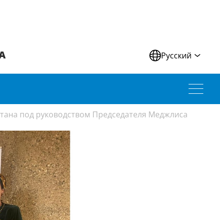
А
Русский
стана под руководством Председателя Меджлиса