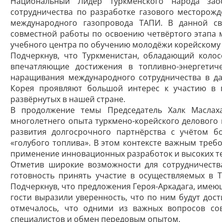
Национальный Лидер туркменского народа за
сотрудничества по разработке газового месторожде
международного газопровода ТАПИ. В данной св
совместной работы по освоению четвёртого этапа 
учебного центра по обучению молодёжи корейскому 
Подчеркнув, что Туркменистан, обладающий коло
впечатляющие достижения в топливно-энергетич
наращивания международного сотрудничества в да
Корея проявляют большой интерес к участию в 
развёрнутых в нашей стране.
В продолжение темы Председатель Халк Маслах
многолетнего опыта туркмено-корейского делового
развития долгосрочного партнёрства с учётом б
«голубого топлива». В этом контексте важным тре
применение инновационных разработок и высоких т
Отметив широкие возможности для сотрудничеств
готовность принять участие в осуществляемых в 
Подчеркнув, что предложения Героя-Аркадага, имеющ
гости выразили уверенность, что по ним будут дос
отмечалось, что одними из важных вопросов со
специалистов и обмен передовым опытом.