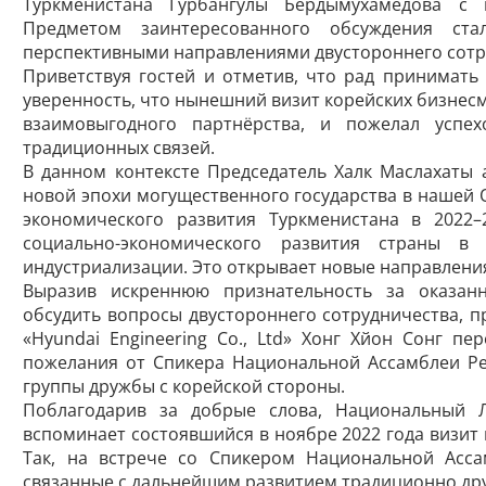
Туркменистана Гурбангулы Бердымухамедова с 
Предметом заинтересованного обсуждения ст
перспективными направлениями двустороннего сотр
Приветствуя гостей и отметив, что рад принимать
уверенность, что нынешний визит корейских бизнес
взаимовыгодного партнёрства, и пожелал усп
традиционных связей.
В данном контексте Председатель Халк Маслахаты 
новой эпохи могущественного государства в нашей
экономического развития Туркменистана в 2022
социально-экономического развития страны в
индустриализации. Это открывает новые направлени
Выразив искреннюю признательность за оказан
обсудить вопросы двустороннего сотрудничества, 
«Hyundai Engineering Co., Ltd» Хонг Хйон Сонг п
пожелания от Спикера Национальной Ассамблеи Ре
группы дружбы с корейской стороны.
Поблагодарив за добрые слова, Национальный Л
вспоминает состоявшийся в ноябре 2022 года визит 
Так, на встрече со Спикером Национальной Асс
связанные с дальнейшим развитием традиционно др