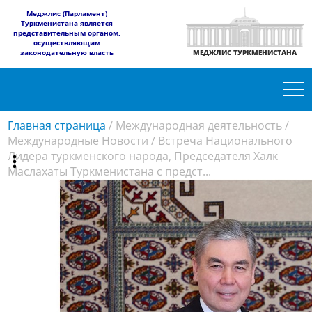
​Меджлис (Парламент)
Туркменистана является
представительным органом,
осуществляющим
законодательную власть
МЕДЖЛИС ТУРКМЕНИСТАНА
Главная страница
/
Международная деятельность
/
Международные Новости
/
Встреча Национального
Лидера туркменского народа, Председателя Халк
Маслахаты Туркменистана с предст...