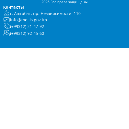
2026 Все права защищены
Контакты
г. Ашгабат, пр. Независимости, 110
info@mejlis.gov.tm
(+99312) 21-47-92
(+99312) 92-45-60