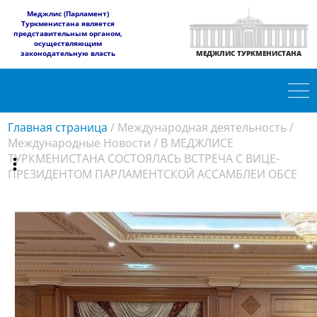
​Меджлис (Парламент)
Туркменистана является
представительным органом,
осуществляющим
законодательную власть
МЕДЖЛИС ТУРКМЕНИСТАНА
Главная страница
/
Международная деятельность
/
Международные Новости
/
В МЕДЖЛИСЕ
ТУРКМЕНИСТАНА СОСТОЯЛАСЬ ВСТРЕЧА С ВИЦЕ-
ПРЕЗИДЕНТОМ ПАРЛАМЕНТСКОЙ АССАМБЛЕИ ОБСЕ