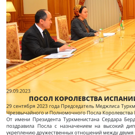
29.09.2023
ПОСОЛ КОРОЛЕВСТВА ИСПАНИ
29 сентября 2023 года Председатель Меджлиса Турк
Чрезвычайного и Полномочного Посла Королевства
От имени Президента Туркменистана Сердара Бер
поздравила Посла с назначением на высокий ди
укреплению дружественных отношений между двумя 