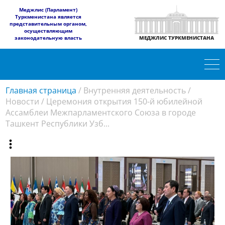
​Меджлис (Парламент)
Туркменистана является
представительным органом,
осуществляющим
законодательную власть
МЕДЖЛИС ТУРКМЕНИСТАНА
Главная страница
/
Внутренняя деятельность
/
Новости
/
Церемония открытия 150-й юбилейной
Ассамблеи Межпарламентского Союза в городе
Ташкент Республики Узб...