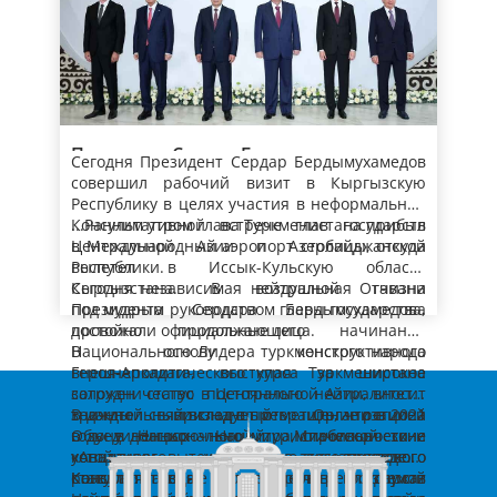
Государственного бюджета исполнен на
мощным импульсом для развития
Ильхама Алиева на этом заседании. Как
уровне 101,1 процента, а расходной – на
туристического потенциала всего нашего
известно, в прошлом году на Ташкентской
Я убеждён, что новый шестисторонний
уровне 97,3 процента.
В обозначенный период в госучреждениях,
региона.
консультативной встрече глав государств
механизм межгосударственного
финансируемых за счёт бюджета и
Центральной Азии единогласно было
взаимодействия будет способствовать ещё
хозрасчёта, своевременно и полностью
принято решение о полноправном участии
большему сближению наших народов и
Уважаемые главы государств!
выплачена заработная плата, выданы
Объём капвложений, освоенных за счёт всех
31.07.2026
Азербайджанской Республики в нашем
стран, укреплению братских уз, придаст
Как вы знаете, 8 октября 2026 года в
пенсии, государственные пособия и
источников финансирования, по сравнению
формате. Позвольте ещё раз поздравить Вас,
дополнительную динамику и перспективу
Туркменистане, в Национальной
студенческие стипендии.
с аналогичным периодом прошлого года
Президент Сердар Бердымухамедов
уважаемый Ильхам Алиев, и в Вашем лице
сотрудничеству с использованием
туристической зоне «Аваза», запланирована
Сегодня Президент Сердар Бердымухамедов
выше на 4,7 процента.
Прозвучал также отчёт о работе,
народ Азербайджана с этим событием.
возросшего совместного потенциала.
к проведению Консультативная встреча глав
Наша страна со всей ответственностью
принял участие в неформальной
совершил рабочий визит в Кыргызскую
выполненной за январь-июль 2026 года в
государств Центральной Азии и
подходит к этому значимому событию, делает
Консультативной встрече глав
Республику в целях участия в неформальной
рамках претворения в жизнь Национальной
Азербайджанской Республики.
всё необходимое, чтобы предстоящий
Консультативной встрече глав государств
...Ранним утром глава Туркменистана прибыл
государств Центральной Азии и
сельской программы, в том числе о ходе
Резюмируя доклад, глава Туркменистан
Саммит прошёл максимально продуктивно,
В этой связи мы подготовили и разослали
Цент­ральной Азии и Азербайджанской
в Международный аэропорт столицы, откуда
Азербайджанской Республики
строительства объектов различного
отметил важность дальнейшего
на высоком содержательном и
государствам-участникам проект повестки,
Республики.
вылетел в Иссык-Кульскую область
назначения.
последовательного совершенствования
организационном уровне.
который включает 5 главных направлений.
Кыргызстана. В воздушной гавани
Сегодня независимая нейтральная Отчизна
деятельности экономического, финансового
Далее заместитель Председателя Кабинета
Это:
– обмен мнениями по актуальным
Президента Сердара Бердымухамедова
под мудрым руководством главы государства,
и банковского комплексов, поддержания
Министров Г.Агаджанов отчитался об итогах
региональным и международным воп­росам
провожали официальные лица.
достойно продолжающего начинания
стабильной динамики роста ВВП, развития
проделанной за январь-июль 2026 года
мира, стабильности и безопасности;
Национального Лидера туркменского народа
В основу конструктивного
отраслей экономики, адресовав вице-
работе по увеличению добычи нефти и газа,
Как было доложено, в обозначенный период
– дальнейшее укрепление политико-
Героя-Аркадага, выступая за широкое
внешнеполитического курса Туркменистана
премьеру соответствующие поручения.
расширению маршрутов их поставок на
Государственным концерном «Türkmennebit»
дипломатического взаимодействия стран
сотрудничество в Цент­ральной Азии, вносит
заложен статус постоянного нейтралитета,
мировые рынки.
план по добыче нефти выполнен на уровне
Центральной Азии и Азербай­джанской
значительный вклад в превращение региона
трижды признанный Организацией
В данной связи следует отметить, что в 2021
108,7 процента, по её переработке
Выполнение плана по производству бензина
Республики;
– углубление торгово-экономического
в зону долгосрочного мира, стабильности и
Объединённых Наций. Миротворческие
году в Национальной туристической зоне
профильными заводами Концерна – 105,5
обеспечено на 121,6 процента, дизельного
взаимодействия, расширение
устойчивого социально-экономического
концепции, вытекающие из этого правового
«Аваза» успешно проведена
процента.
топлива – 113,5 процента, полипропилена –
сотрудничества в сфере энергетики,
развития.
статуса, находят отражение в реализуемой
Консультативная встреча глав государств
Консультативные встречи служат
100,2 процента, смазочных масел – 103
Резюмируя отчёт, Президент Туркменистана
развитие устойчивых транспортно-
– совместные меры по охране окружающей