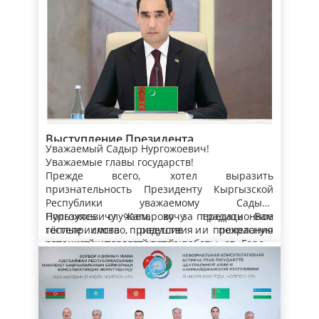
законов.
bagyşlanyp geçirilen dabaraly harby ýörişe
подготовке на высоком уровне и
gatnaşyja», а также 12 постановлений
организованному проведению заседания
Кроме того, в Меджлисе принято 7
парламента. Наряду с этим, внесены
Халк Маслахаты Туркменистана, в настоящее
верительных грамот от Чрезвычайных и
соответствующие изменения и дополнения в
время ведётся соответствующая работа
Полномочных Послов ряда стран,
действующие законы, связанные с защитой
совместно с Аппаратом Президента
аккредитованных в Туркменистане.
В рассматриваемый период состоялось 25
прав и законных интересов граждан,
Туркменистана, Аппаратом Халк Маслахаты,
встреч с представителями парламентов
обеспечением промышленной безопасности
Кабинетом Министров, хякимликами городов
различных государств, дипмиссий
производственных объектов,
Ашхабад и Аркадаг, а также велаятов.
зарубежных стран в Туркменистане и
Резюмируя информацию, Президент Сердар
01.08.2026
совершенствованием бухгалтерского учёта и
международных организаций, в ходе которых
Бердымухамедов сделал акцент на важности
финансовой отчётности, лицензированием
обсуждены перспективы дальнейшего
дальнейшего проведения работы по
Выступление Президента
отдельных видов деятельности,
развития двустороннего сотрудничества.
укреплению правовой базы страны,
Выступивший затем заместитель
Уважаемый Садыр Нургожоевич!
Туркменистана Сердара
автомобильными дорогами и дорожной
Депутаты и специалисты Меджлиса приняли
совершенствованию законотворческой
Председателя Кабинета Министров
Уважаемые главы государств!
Бердымухамедова на неформальной
деятельностью, охраной окружающей среды,
участие в 82 семинарах, организованных
деятельности в соответствии с реалиями
Х.Гелдимырадов отчитался о
Прежде всего, хотел выразить
Консультативной встрече глав
сохранением водных биологических
соответствующими министерствами и
времени.
макроэкономических показателях
Как было доложено, темп роста ВВП за
признательность Президенту Кыргызской
ресурсов, повышением эффективности
отраслевыми ведомствами страны совместно
национальной экономики за семь месяцев
обозначенный период составил 6,3
государств Центральной Азии и
Республики уважаемому Садыру
миграционной политики.
с международными структурами. С целью
текущего года.
процента, в том числе в промышленном
Нургожоевичу Жапарову за традиционное
Пользуясь случаем, хочу передать Вам
Азербайджанской Республики
обмена опытом в области законодательства
комплексе этот показатель достиг 2,6
В сопоставлении с аналогичным периодом
гостеприимство, радушие и прекрасную
тёплые слова приветствия и пожелания
представители национального парламента
процента, строительстве – 6,7 процента,
минувшего года за январь-июль текущего
организацию нашей встречи.
успешной, плодотворной работы от Героя-
совершили 16 служебных поездок за рубеж.
транспортно-коммуникационном секторе –
года в целом выпуск продукции увеличился
Аркадага.
Хотел бы поздравить кыргызскую сторону с
10,3 процента, торговле – 8,5 процента,
на 10,4 процента. В отраслях экономики
В рассматриваемый период по сравнению с
открытием замечательных новых объектов
сельском хозяйстве – 4,1 процента, в сфере
достигнуты положительные
тем же периодом 2026 года объём розничной
здесь, на берегу Иссык-Куля. Уверен, что эта
услуг – 8,4 процента.
производственные показатели.
торговли вырос на 10,1 процента, а
современная инфраструктура не только
Искренне рад приветствовать уважаемого
внешнеторговый оборот – на 9 процентов.
За январь-июль план доходной части
украсит побережье озера, но и станет
Президента Азербайджанской Республики