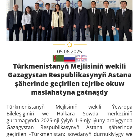
05.06.2025
Türkmenistanyň Mejlisiniň wekili
Gazagystan Respublikasynyň Astana
şäherinde geçirilen tejribe okuw
maslahatyna gatnaşdy
Türkmenistanyň Mejlisiniň wekili Ýewropa
Bileleşiginiň we Halkara Söwda merkeziniň
guramagynda 2025-nji ýylyň 1-6-njy iýuny aralygynda
Gazagystan Respublikasynyň Astana şäherinde
geçirilen «Türkmenistan: söwdanyň durnuklylygy we