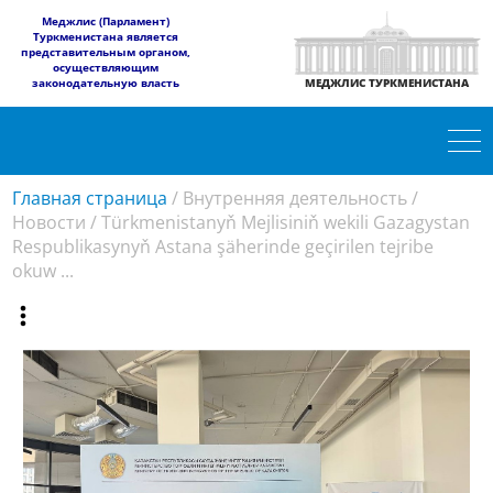
​Меджлис (Парламент)
Туркменистана является
представительным органом,
осуществляющим
законодательную власть
МЕДЖЛИС ТУРКМЕНИСТАНА
Главная страница
/
Внутренняя деятельность
/
Новости
/
Türkmenistanyň Mejlisiniň wekili Gazagystan
Respublikasynyň Astana şäherinde geçirilen tejribe
okuw ...