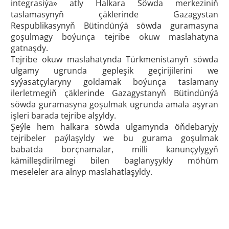
integrasiýa» atly Halkara Söwda merkeziniň
taslamasynyň çäklerinde Gazagystan
Respublikasynyň Bütindünýä söwda guramasyna
goşulmagy boýunça tejribe okuw maslahatyna
gatnaşdy.
Tejribe okuw maslahatynda Türkmenistanyň söwda
ulgamy ugrunda gepleşik geçirijilerini we
syýasatçylaryny goldamak boýunça taslamany
ilerletmegiň çäklerinde Gazagystanyň Bütindünýä
söwda guramasyna goşulmak ugrunda amala aşyran
işleri barada tejribe alşyldy.
Şeýle hem halkara söwda ulgamynda öňdebaryjy
tejribeler paýlaşyldy we bu gurama goşulmak
babatda borçnamalar, milli kanunçylygyň
kämilleşdirilmegi bilen baglanyşykly möhüm
meseleler ara alnyp maslahatlaşyldy.