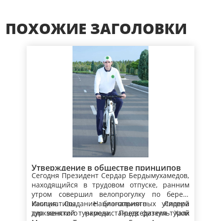
ПОХОЖИЕ ЗАГОЛОВКИ
Утверждение в обществе принципов
Сегодня Президент Сердар Бердымухамедов,
здорового образа жизни –
находящийся в трудовом отпуске, ранним
приоритетный аспект
утром совершил велопрогулку по берегу
государственной политики
Каспия. Создание благоприятных условий
Инициативы Национального ­Лидера
для занятий туркменистанцев физкультурой
туркменского народа, Председателя Халк