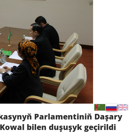
ikasynyň Parlamentiniň Daşary
Kowal bilen duşuşyk geçirildi