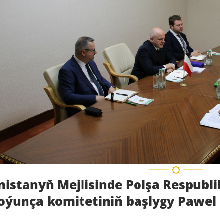
istanyň Mejlisinde Polşa Respubl
boýunça komitetiniň başlygy Pawel 