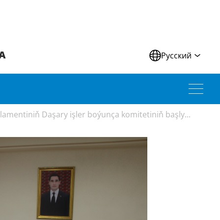
А
Русский
amentiniň Daşary işler boýunça komitetiniň başly...