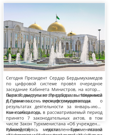
Заседание Кабинета Министров
Сегодня Президент Сердар Бердымухамедов
по цифровой системе провёл очередное
Туркменистана
заседание Кабинета Министров, на котором
были подведены итоги работы, выполненной
Первой выступила Председатель Меджлиса
в стране за семь месяцев текущего года.
Д.Гулманова, проинформировавшая о
результатах деятельности за январь-июль
нынешнего года.
Как сообщалось, в рассматриваемый период
принято 7 законодательных актов, в том
числе Закон Туркменистана «Об учреждении
юбилейной медали Туркменистана
Руководствуясь поставленными главой