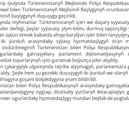
4-nji iýulynda Türkmenistanyň Mejlisinde Polşa Respublik
owal bilen Türkmenistanyň Mejlisiniň Başlygynyň orunbas
iniň başlygynyň duşuşygy geçirildi.
nda myhmanlar Türkmenistanyň içeri we daşary syýasatyn
r deňligi, ýaşlar syýasaty, ylym-bilim, durmuş üpjünçiligi
n üpjün etmek babatda alnyp barylýan işler bilen tanyşdyry
 iki ýurduň arasyndaky syýasy hyzmatdaşlygyň örän mö
 ösdürilmeginiň Türkmenistan bilen Polşa Respublikasyn
gurlardaky gatnaşyklary parlament diplomatiýasynyň 
tluk toparlarynyň işini guramak boýunça pikir alşyldy.
 çykaryjylyk ulgamynda tejribe alyşmagyň, parlamentara
raldy. Şeýle hem şu gezekki duşuşygyň iki ýurduň we olaryň
lmagyna goşant boljakdygyna ynam bildirildi.
nistan bilen Polşa Respublikasynyň arasyndaky gatnaşyk
saslanýandygyny nygtap, dostlukly ýurtlaryň ikitaraplaýyn
wer ugurlardaky hyzmatdaşlygy mundan beýläk-de pugtaland