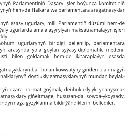
asynyň Parlamentiniň Daşary işler boýunça komitetiniň
arynyň hem-de Halkara we parlamentara aragatnaşyklar
yň esasy ugurlary, milli Parlamentiň düzümi hem-de
 ýaly ugurlarda amala aşyrylýan maksatnamalaýyn işleri
ldy.
hüm ugurlarynyň biridigi bellenilip, parlamentara
yň arasynda ýola goýlan syýasy-diplomatik, medeni-
üsti bilen goldamak hem-de ikitaraplaýyn esasda
 gatnaşyklaryň bar bolan kuwwatyny giňden ulanmagyň
 halklarynyň dostlukly gatnaşyklarynyň mundan beýläk-
laryň özara hormat goýmak, deňhukuklylyk, ynanyşmak
 gatnaşyklary giňeltmäge, hususan-da, söwda-ykdysady,
yrmaga gyzyklanma bildirýändiklerini bellediler.