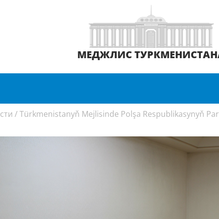
МЕДЖЛИС ТУРКМЕНИСТАН
сти
/
Türkmenistanyň Mejlisinde Polşa Respublikasynyň Parl