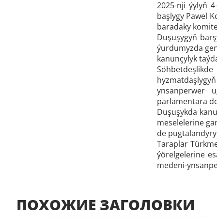
2025-nji ýylyň 
başlygy Pawel K
baradaky komitet
Duşuşygyň barşy
ýurdumyzda gende
kanunçylyk taýda
Söhbetdeşlikde
hyzmatdaşlygyň
ynsanperwer u
parlamentara dos
Duşuşykda kanun
meselelerine ga
de pugtalandyry
Taraplar Türkme
ýörelgelerine e
medeni-ynsanper
ПОХОЖИЕ ЗАГОЛОВКИ