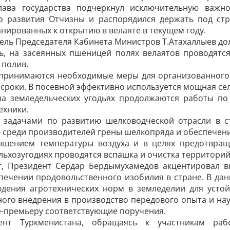
лава государства подчерк­нул исключительную важ
о развития Отчизны и распорядился держать под стр
анированных к открытию в велаяте в текущем году.
ель Председателя Кабинета Министров Т.Атахаллыев дол
ь, на засеянных пшеницей полях велаятов проводят
 полив.
 принимаются необходимые меры для организованного 
сроки. В посевной эффективно используется мощная сел
на земледельческих угодьях продолжаются работы по 
ехники.
ь задачами по развитию шелководческой отрасли в 
 среди производителей грены шелкопряда и обеспечени
ышением температуры воздуха и в целях предотвращ
льхозугодиях проводятся вспашка и очистка территорий
т, Президент Сердар Бердымухамедов акцентировал в
печении продовольственного изобилия в стране. В дан
юдения агротехнических норм в земледелии для устой
ного внедрения в производство передового опыта и на
е-премьеру соответствующие поручения.
ент Туркменистана, обращаясь к участникам ра