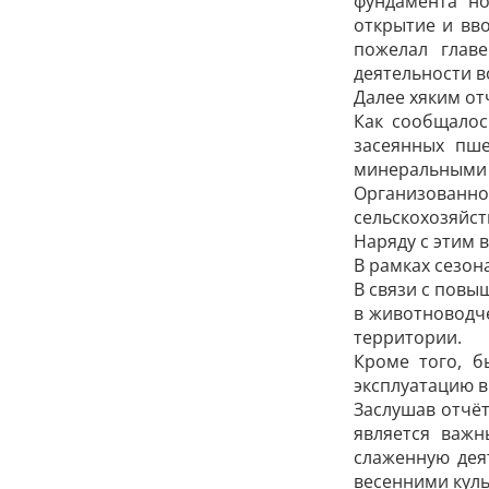
фундамента но
открытие и вв
пожелал главе
деятельности в
Далее хяким от
Как сообщалос
засеянных пш
минеральными 
Организованно
сельскохозяйст
Наряду с этим 
В рамках сезон
В связи с повы
в животноводче
территории.
Кроме того, б
эксплуатацию в
Заслушав отчё
является важн
слаженную ­дея
весенними куль