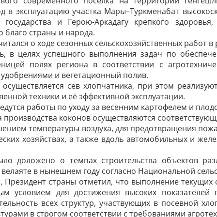
вого современного посёлка на территории генгешл
од в эксплуатацию участка Мары–Туркменабат высокос
 государства и Герою-Аркадагу крепкого здоровья
о благо страны и народа.
читался о ходе сезонных сельскохозяйственных работ в 
ь, в целях успешного выполнения задач по обеспече
еницей полях региона в соответствии с агротехни
удобрениями и вегетационный полив.
 осуществляется сев хлопчатника, при этом реализую
венной техники и её эффективной эксплуатации.
ведутся работы по уходу за весенним картофелем и пло
а производства коконов осуществляются соответствующ
шением температуры воздуха, для предотвращения пожаро
ских хозяйствах, а также вдоль автомобильных и жел
ыло доложено о темпах строительства объектов раз
 велаяте в нынешнем году согласно Национальной сель
т, Президент страны отметил, что выполнение текущих
ым условием для достижения высоких показателей 
тельность всех структур, участвующих в посевной хл
турами в строгом соответствии с требованиями агротех