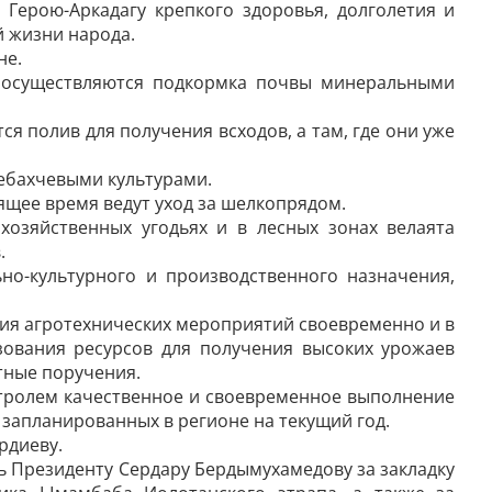
 Герою-Аркадагу крепкого здоровья, долголетия и
 жизни народа.
не.
х осуществляются подкормка почвы минеральными
ся полив для получения всходов, а там, где они уже
ебахчевыми культурами.
ящее время ведут уход за шелкопрядом.
хозяйственных угодьях и в лесных зонах велаята
.
но-культурного и производственного назначения,
ния агротехнических мероприятий своевременно и в
зования ресурсов для получения высоких урожаев
етные поручения.
нт­ролем качественное и своевременное выполнение
запланированных в регионе на текущий год.
рдиеву.
ь Президенту Сердару Бердымухамедову за закладку