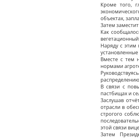
Кроме того, г
экономическог
объектах, запл
Затем заместит
Как сообщалос
вегетационный
Наряду с этим
установленные 
Вместе с тем 
нормами агрот
Руководствуяс
распределению
В связи с пов
пастбищах и се
Заслушав отчё
отрасли в обес
строгого собл
последователь
этой связи виц
Затем Презид