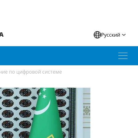
А
Русский
ние по цифровой системе