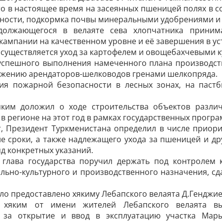
о в настоящее время на засеянных пшеницей полях в с
стности, подкормка почвы минеральными удобрениями и
должающегося в велаяте сева хлопчатника приним
кампании на качественном уровне и её завершения в ус
осуществляется уход за картофелем и овощебахчевыми к
 успешного выполнения намеченного плана производст
бжению арендаторов-шелководов гренами шелкопряда.
ия пожарной безопасности в лесных зонах, на пастб
яким доложил о ходе строительства объектов различ
в регионе на этот год в рамках государственных програ
т, Президент Туркменистана определил в числе приор
е сроки, а также надлежащего ухода за пшеницей и д
яд конкретных указаний.
 глава государства поручил держать под контролем 
льно-культурного и производственного назначения, сд
ло предоставлено хякиму Лебапского велаята Д.Генджие
 хяким от имени жителей Лебапского велаята вы
 за открытие и ввод в эксплуатацию участка Мары