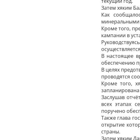
текущий год.
Затем хяким Ба
Как сообщало
минеральными 
Кроме того, пр
кампании в уст
Руководствуя
осуществляется
В настоящее в
обеспечению п
В целях предот
проводятся со
Кроме того, х
запланирована 
Заслушав отчё
всех этапах с
поручено обес­
Также глава го
открытие кото
страны.
Затем хяким Да