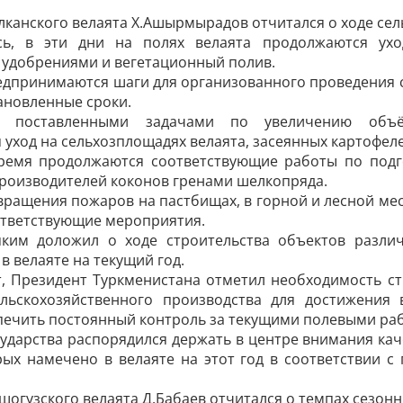
лканского велаята Х.Ашырмырадов отчитался о ходе сел
сь, в эти дни на полях велаята продолжаются ухо
удобрениями и вегетационный полив.
едпринимаются шаги для организованного проведения 
ановленные сроки.
сь поставленными задачами по увеличению объё
 уход на сельхозплощадях велаята, засеянных картофе
ремя продолжаются соответствующие работы по под
роизводителей коконов гренами шелкопряда.
вращения пожаров на пастбищах, в горной и лесной мес
ответствующие мероприятия.
яким доложил о ходе строительства объектов различ
в велаяте на текущий год.
т, Президент Туркменистана отметил необходимость с
ельскохозяйственного производства для достижения 
печить постоянный контроль за текущими полевыми раб
сударства распорядился держать в центре внимания кач
рых намечено в велаяте на этот год в соответствии 
шогузского велаята Д.Бабаев отчитался о темпах сезон