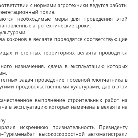
оответствии с нормами агротехники ведутся работы
 вегетационный полив.
аются необходимые меры для проведения этой
тановленные агротехнические сроки.
ультурами.
ва коконов в велаяте проводятся соответствующие
ищах и степных территориях велаята проводится
ного назначения, сдача в эксплуатацию которых
мм.
итетных задач проведение посевной хлопчатника в
ругими продовольственными культурами, дав в этой
качественное выполнение строительных работ на
ача в эксплуатацию которых намечена в велаяте на
ву.
разил искреннюю признательность Президенту
–Турк­менабат высокоскоростной автомагистрали