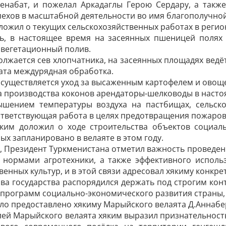
енабат, и пожелал Аркадаглы Герою Сердару, а также
ехов в масштабной деятельности во имя благополучной
ложил о текущих сельскохозяйственных работах в регио
ь, в настоящее время на засеянных пшеницей поля
 вегетационный полив.
олжается сев хлопчатника, на засеянных площадях ведёт
ата междурядная обработка.
осуществляется уход за высаженным картофелем и овощ
а производства коконов арендаторы-шелководы в насто
ышением температуры воздуха на пастбищах, сельско
тветствующая работа в целях предотвращения пожаров
яким доложил о ходе строительства объектов социаль
ых запланировано в велаяте в этом году.
, Президент Туркменистана отметил важность проведе
с нормами агротехники, а также эффективного исполь
венных культур, и в этой связи адресовал хякиму конкр
ава государства распорядился держать под строгим ко
 программ социально-экономического развития страны, 
ло предоставлено хякиму Марыйского велаята Д.Аннабе
ей Марыйского велаята хяким выразил признательност