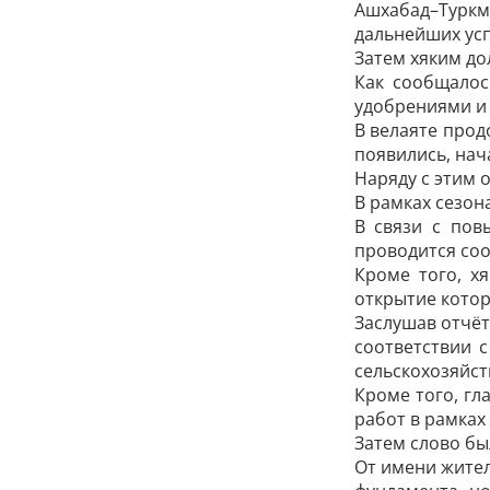
Ашхабад–Туркм
дальнейших усп
Затем хяким до
Как сообщалос
удобрениями и
В велаяте прод
появились, нач
Наряду с этим 
В рамках сезон
В связи с пов
проводится соо
Кроме того, х
открытие котор
Заслушав отчёт
соответствии 
сельскохозяйст
Кроме того, гл
работ в рамках
Затем слово бы
От имени жител