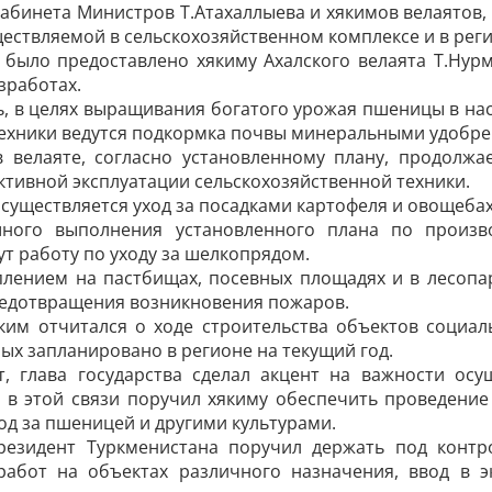
абинета Министров Т.Атахаллыева и хякимов велаятов
ществляемой в сельскохозяйственном комплексе и в рег
 было предоставлено хякиму Ахалского велаята Т.Нур
зработах.
, в целях выращивания богатого урожая пшеницы в нас
ехники ведутся подкормка почвы минеральными удобре
в велаяте, согласно установленному плану, продолжа
ктивной эксплуатации сельскохозяйственной техники.
осуществляется уход за посадками картофеля и овощебах
шного выполнения установленного плана по произв
т работу по уходу за шелкопрядом.
плением на пастбищах, посевных площадях и в лесопа
редотвращения возникновения пожаров.
яким отчитался о ходе строительства объектов социал
ых запланировано в регионе на текущий год.
т, глава государства сделал акцент на важности осу
 в этой связи поручил хякиму обеспечить проведение 
д за пшеницей и другими культурами.
резидент Туркменистана поручил держать под конт
работ на объектах различного назначения, ввод в э