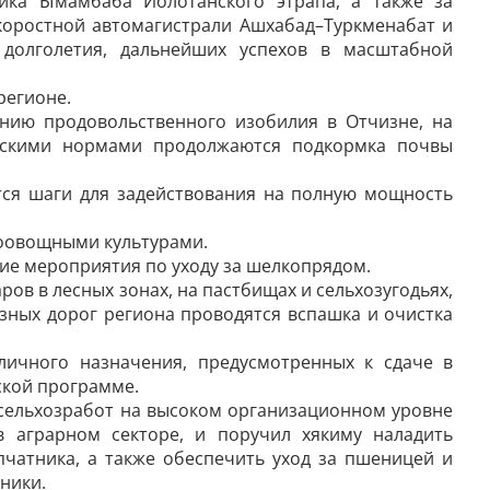
ика Ымамбаба Иолотанского этрапа, а также за
коростной автомагистрали Ашхабад–Турк­менабат и
, долголетия, дальнейших успехов в масштабной
регионе.
нию продовольственного изобилия в Отчизне, на
ческими нормами продолжаются подкормка почвы
тся шаги для задействования на полную мощность
доовощными культурами.
ие мероприятия по уходу за шелкопрядом.
в в лесных зонах, на пастбищах и сельхоз­угодьях,
езных дорог региона проводятся вспашка и очистка
личного назначения, предусмотренных к сдаче в
ской программе.
 сельхозработ на высоком организационном уровне
в аграрном секторе, и поручил хякиму наладить
опчатника, а также обеспечить уход за пшеницей и
ники.