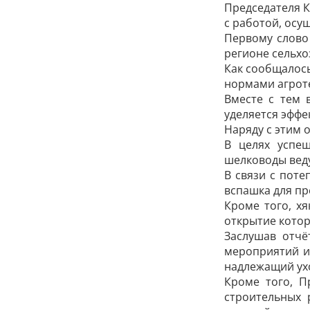
Председателя К
с работой, осу
Первому слово
регионе сельхо
Как сообщалось
нормами агрот
Вместе с тем 
уделяется эффе
Наряду с этим 
В целях успе
шелководы веду
В связи с поте
вспашка для п
Кроме того, х
открытие котор
Заслушав отчё
мероприятий и
надлежащий ухо
Кроме того, П
строительных 