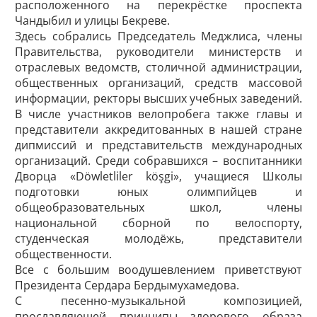
расположенного на перекрёстке проспекта
Чандыбил и улицы Бекреве.
Здесь собрались Председатель Меджлиса, члены
Правительства, руководители министерств и
отраслевых ведомств, столичной администрации,
общественных организаций, средств массовой
информации, ректоры высших учебных заведений.
В числе участников велопробега также главы и
представители аккредитованных в нашей стране
дипмиссий и представительств международных
организаций. Среди собравшихся – воспитанники
Дворца «Döwletliler köşgi», учащиеся Школы
подготовки юных олимпийцев и
общеобразовательных школ, члены
национальной сборной по велоспорту,
студенческая молодёжь, представители
общественности.
Все с большим воодушевлением приветствуют
Президента Сердара Бердымухамедова.
С песенно-музыкальной композицией,
прославляющей принципы здорового образа