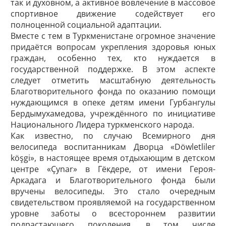
так и духовном, а активное вовлечение в массовое
спортивное движение содействует его
полноценной социальной адаптации.
Вместе с тем в Туркменистане огромное значение
придаётся воп­росам укрепления здоровья юных
граждан, особенно тех, кто нуждается в
государственной поддержке. В этом аспекте
следует отметить масштабную деятельность
Благотворительного фонда по оказанию помощи
нуждающимся в опеке детям имени Гурбангулы
Бердымухамедова, учреждённого по инициативе
Национального Лидера туркменского народа.
Как известно, по случаю Всемирного дня
велосипеда воспитанникам Дворца «Döwletliler
köşgi», в настоящее время отдыхающим в детском
центре «Çynar» в Гёкдере, от имени Героя-
Аркадага и Благотворительного фонда были
вручены велосипеды. Это стало очередным
свидетельством проявляемой на государственном
уровне заботы о всестороннем развитии
подрастающего поколения, в том числе