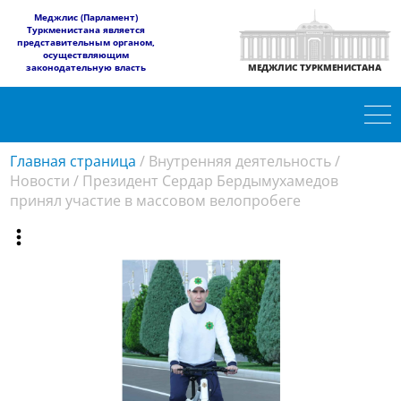
​Меджлис (Парламент)
Туркменистана является
представительным органом,
осуществляющим
законодательную власть
МЕДЖЛИС ТУРКМЕНИСТАНА
Главная страница
/
Внутренняя деятельность
/
Новости
/
Президент Сердар Бердымухамедов
принял участие в массовом велопробеге