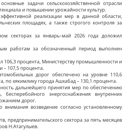
 основные задачи сельскохозяйственной отрасли
тенциала и повышении урожайности культур.
 эффективной реализации мер в данной области,
ьческих площадях, а также строгого контроля за
ном секторах за январь–май 2026 года доложил
нным работам за обозначенный период выполнен
вил 106,3 процента, Министерству промышленности и
 – 107,5 процента.
томобильных дорог обеспечено на уровне 110,6
а, по хякимлику города Ашхабад – 130,1 процента.
жность дальнейшего принятия мер по обеспечению
 бесперебойного энергоснабжения внутренних
ержанием дорог.
о внимания возведение согласно установленному
тв, предпринимательского сектора за пять месяцев
ов Н.Атагулыев.