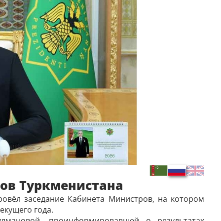
ов Туркменистана
ровёл заседание Кабинета Министров, на котором
екущего года.
лмановой, проинформировавшей о результатах