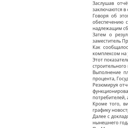
Заслушав отчё
заключаются в 
Говоря об это
обеспечению с
надлежащим сб
Затем о резу
заместитель П
Как сообщалос
комплексом на 
Этот показател
строительного 
Выполнение пл
процента, Госу
Резюмируя отч
функциониров
потребителей, 
Кроме того, в
графику новост
Далее с доклад
нынешнего года