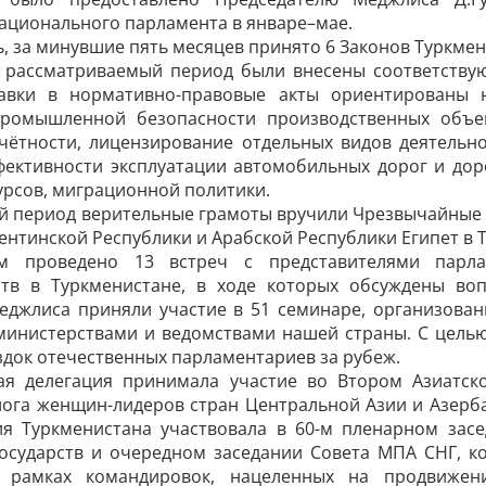
ационального парламента в январе–мае.
, за минувшие пять месяцев принято 6 Законов Туркме
в рассматриваемый период были внесены соответству
равки в нормативно-правовые акты ориентированы 
ромышленной безопасности производственных объек
чётности, лицензирование отдельных видов деятельн
ективности эксплуатации автомобильных дорог и дор
рсов, миграционной политики.
й период верительные грамоты вручили Чрезвычайные 
ентинской Республики и Арабской Республики Египет в 
м проведено 13 встреч с представителями парла
ств в Туркменистане, в ходе которых обсуждены воп
еджлиса приняли участие в 51 семинаре, организова
инистерствами и ведомствами нашей страны. С целью
док отечественных парламентариев за рубеж.
кая делегация принимала участие во Втором Азиат
лога женщин-лидеров стран Центральной Азии и Азерба
ция Туркменистана участвовала в 60-м пленарном за
осударств и очередном заседании Совета МПА СНГ, ко
В рамках командировок, нацеленных на продвиже