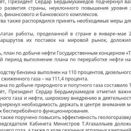
ёт, Президент Сердар Бердымухамедов подчеркнул ва
о развития страны, неуклонного повышения уровня 
, финансового и банковского комплексов.
ства также распорядился принять необходимые меры дл
ьтатах работы, проделанной в стране в январе–мае 
аршрутов их поставок на мировой рынок, доложил 
, план по добыче нефти Государственным концерном «T
й период выполнение плана по переработке нефти на
одству бензина выполнен на 110 процентов, дизельного 
 сжиженного газа – на 111,4 процента.
на по добыче природного и попутного газа составило 1
ёт, Президент Сердар Бердымухамедов отметил важ
ого газа и нефти, широкому внедрению в деятельност
одчеркнул необходимость держать в центре внимания 
х бесперебойного функционирования.
также поручено повысить эффективность геологоразвед
редседателя Кабинета Министров Т.Атахаллыев доложи
ущего года, а также о ходе сезонных аграрных кампаний 