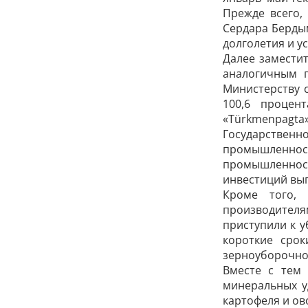
Прежде всего,
Сердара Берды
долголетия и у
Далее заместит
аналогичным п
Министерству с
100,6 процен
«Türkmenpagt
Государствен
промышленно
промышленности
инвестиций вып
Кроме того, 
производител
приступили к 
короткие срок
зерноуборочно
Вместе с тем 
минеральных у
картофеля и ов