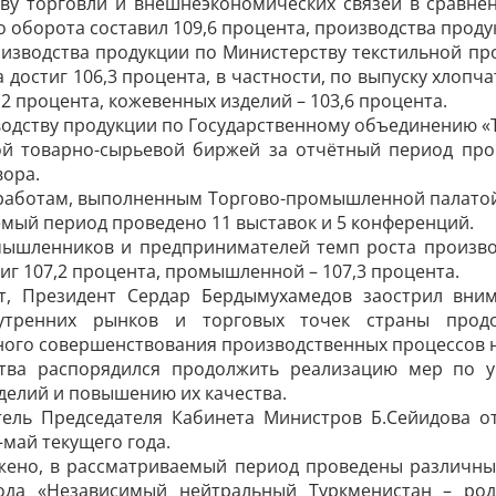
ву торговли и внешнеэкономических связей в сравне
о оборота составил 109,6 процента, производства продук
оизводства продукции по Министерству текстильной п
 достиг 106,3 процента, в частности, по выпуску хлопч
,2 процента, кожевенных изделий – 103,6 процента.
одству продукции по Государственному объединению «T
ой товарно-сырьевой биржей за отчётный период пров
вора.
работам, выполненным Торгово-промышленной палатой з
мый период проведено 11 выставок и 5 конференций.
ышленников и предпринимателей темп роста производ
иг 107,2 процента, промышленной – 107,3 процента.
т, Президент Сердар Бердымухамедов заострил вни
утренних рынков и торговых точек страны прод
ного совершенствования производственных процессов 
ства распорядился продолжить реализацию мер по 
делий и повышению их качества.
тель Председателя Кабинета Министров Б.Сейидова от
–май текущего года.
жено, в рассматриваемый период проведены различны
ода «Независимый нейтральный Туркменистан – род