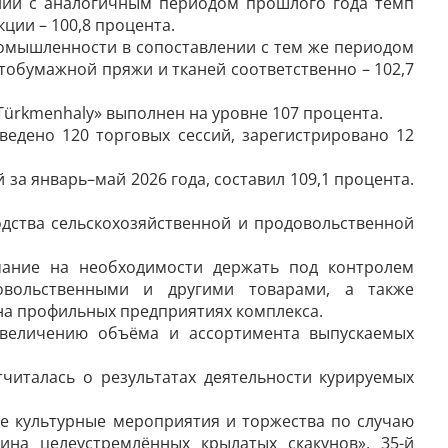
нии с аналогичным периодом прошлого года темп
ции – 100,8 процента.
ромышленности в сопоставлении с тем же периодом
атобумажной пряжи и тканей соответственно – 102,7
ürkmenhaly» выполнен на уровне 107 процента.
едено 120 торговых сессий, зарегистрировано 12
а январь–май 2026 года, составил 109,1 процента.
ства сельскохозяйственной и продовольственной
мание на необходимости держать под контролем
овольственными и другими товарами, а также
на профильных предприятиях комплекса.
увеличению объёма и ассортимента выпускаемых
читалась о результатах деятельности курируемых
е культурные мероприятия и торжества по случаю
ина целеустремлённых крылатых скакунов», 35-й