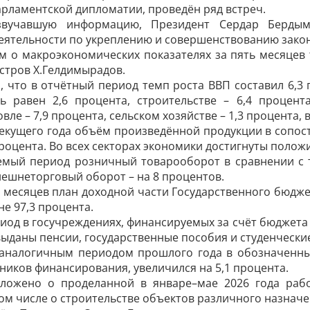
рламентской дипломатии, проведён ряд встреч.
звучавшую информацию, Президент Сердар Бердым
еятельности по укреплению и совершенствованию закон
м о макроэкономических показателях за пять месяцев
стров Х.Гелдимырадов.
, что в отчётный период темп роста ВВП составил 6,3
ль равен 2,6 процента, строительстве – 6,4 процент
вле – 7,9 процента, сельском хозяйстве – 1,3 процента, в
текущего года объём произведённой продукции в сопо
процента. Во всех секторах экономики достигнуты поло
емый период розничный товарооборот в сравнении с 
нешнеторговый оборот – на 8 процентов.
 месяцев план доходной части Государственного бюджет
не 97,3 процента.
иод в госучреждениях, финансируемых за счёт бюджета
 выданы пенсии, государственные пособия и студенчески
 аналогичным периодом прошлого года в обозначенны
чников финансирования, увеличился на 5,1 процента.
ложено о проделанной в январе–мае 2026 года раб
ом числе о строительстве объектов различного назначе