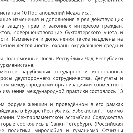
нистана и 10 Постановлений Меджлиса.
ющие изменения и дополнения в ряд действующих
на защиту прав и законных интересов граждан,
тов, совершенствование бухгалтерского учёта и
ости. Изменения и дополнения также нацелены на
ожной деятельности, охраны окружающей среды и
и Полномочные Послы Республики Чад, Республики
Туркменистане.
ментов зарубежных государств и иностранных
росы двустороннего сотрудничества. Депутаты и
нном международными организациями совместно с
 изучения международной практики состоялось 13
ском форуме женщин и проведённом в его рамках
йджана в Бухаре (Республика Узбекистан). Помимо
седании Межпарламентской ассамблеи Содружества
торые состоялись в Санкт-Петербурге (Российская
ние политики миролюбия и гуманизма Отчизны