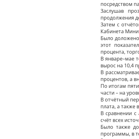
посредством па
Заслушав про
продолжения д
Затем с отчёто
Кабинета Мини
Было доложено
этот показате
процента, торго
В январе–мае 
вырос на 10,4 
В рассматрива
процентов, а в
По итогам пяти
части – на уров
В отчётный пер
плата, а также
В сравнении с
счёт всех исто
Было также до
программы, в т