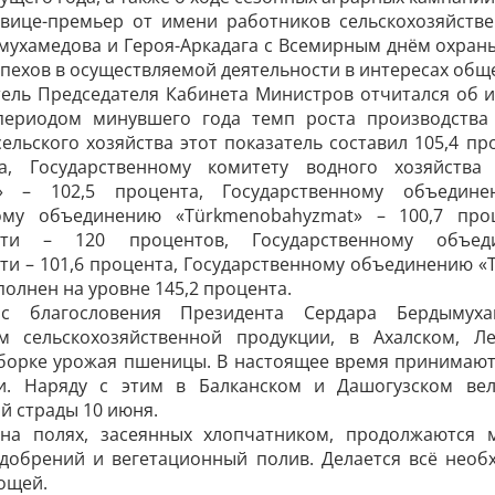
 вице-премьер от имени работников сельскохозяйств
мухамедова и Героя-­Аркадага с Всемирным днём охран
спехов в осуществляемой деятельности в интересах обще
ель Председателя Кабинета Министров отчитался об и
ериодом минувшего года темп роста производства 
ельского хозяйства этот показатель составил 105,4 
та, Государственному комитету водного хозяйства
a» – 102,5 процента, Государственному объединен
ному объединению «Türkmenobahyzmat» – 100,7 про
сти – 120 процентов, Государственному объед
 – 101,6 процента, Государственному объединению «Tü
олнен на уровне 145,2 процента.
с благословения Президента Сердара Бердымуха
ям сельскохозяйственной продукции, в Ахалском, 
уборке урожая пшеницы. В настоящее время принимаю
и. Наряду с этим в Балканском и Дашогузском вел
й страды 10 июня.
на полях, засеянных хлопчатником, продолжаются 
добрений и вегетационный полив. Делается всё необ
ощей.