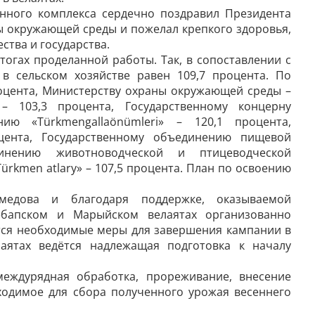
енного комплекса сердечно поздравил Президента
ы окружающей среды и пожелал крепкого здоровья,
ства и государства.
тогах проделанной работы. Так, в сопоставлении с
в сельском хозяйстве равен 109,7 процента. По
процента, Министерству охраны окружающей среды –
 – 103,3 процента, Государственному концерну
ию «Türkmengallaönümleri» – 120,1 процента,
цента, Государственному объединению пищевой
инению животноводческой и птицеводческой
rkmen atlary» – 107,5 процента. План по освоению
медова и благодаря поддержке, оказываемой
Лебапском и Марыйском велаятах организованно
тся необходимые меры для завершения кампании в
аятах ведётся надлежащая подготовка к началу
междурядная обработка, прореживание, внесение
ходимое для сбора полученного урожая весеннего