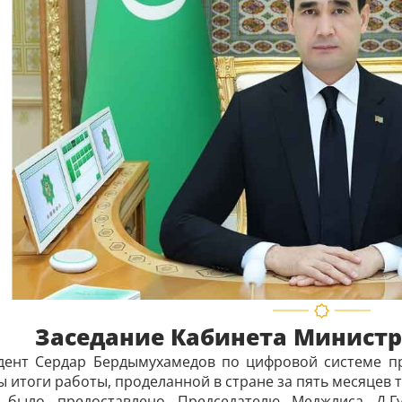
Заседание Кабинета Министр
дент Сердар Бердымухамедов по цифровой сис­теме п
 итоги работы, проделанной в стране за пять месяцев т
 было предоставлено Председателю Меджлиса Д.Гу