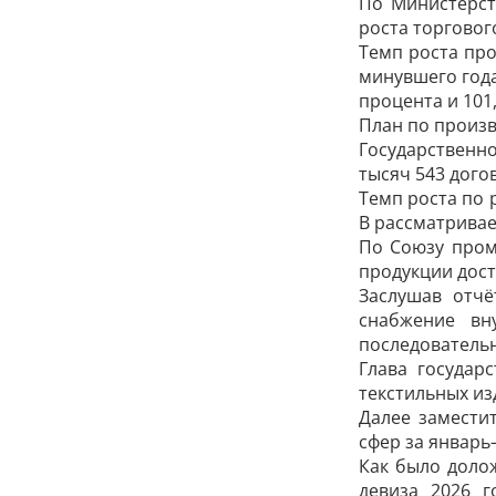
По Министерст
роста торговог
Темп роста пр
минувшего года
процента и 101
План по произв
Государственн
тысяч 543 дого
Темп роста по 
В рассматривае
По Союзу пром
продукции дост
Заслушав отчё
снабжение вн
последователь
Глава государ
текстильных из
Далее замести
сфер за январь
Как было доло
девиза 2026 г