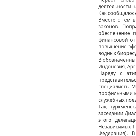
деятельности н
Как сообщалось
Вместе с тем 
законов. Поп
обеспечение п
финансовой от
повышение эфф
водных биоресу
В обозначенны
Индонезия, Арг
Наряду с эти
представитель
специалисты М
профильными м
служебных поез
Так, туркменс
заседании Диа
этого, делега
Независимых Г
Федерация). 