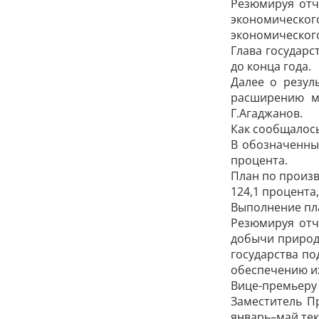
Резюмируя отч
экономическог
экономического
Глава государ
до конца года.
Далее о резул
расширению м
Г.Агаджанов.
Как сообщалось
В обозначенны
процента.
План по произв
124,1 процента,
Выполнение пла
Резюмируя отч
добычи природн
государства п
обеспечению и
Вице-премьеру 
Заместитель П
январь–май тек