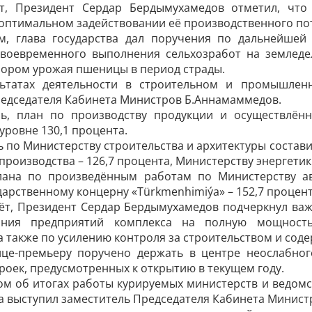
т, Президент Сердар Бердымухамедов отметил, что
оптимальном задействовании её производственного по
м, глава государства дал поручения по дальнейшей
воевременного выполнения сельхозработ на земледел
ором урожая пшеницы в период страды.
льтатах деятельности в строительном и промышлен
редседателя Кабинета Министров Б.Аннамаммедов.
ь, план по производству продукции и осуществ­лё
уровне 130,1 процента.
ь по Министерству строительства и архитектуры сос­та
производства – 126,7 процента, Министерству энергетики
ана по произведённым работам по Министерству ав
дарственному концерну «Türkmenhimiýa» – 152,7 процент
ёт, Президент Сердар Бердымухамедов подчеркнул ва
ания предприятий комплекса на полную мощность,
а также по усилению контроля за строительством и сод
ице-премьеру поручено держать в центре неослабног
роек, предусмотренных к открытию в текущем году.
ом об итогах работы курируемых министерств и ведомс
 выступил заместитель Председателя Кабинета Министр