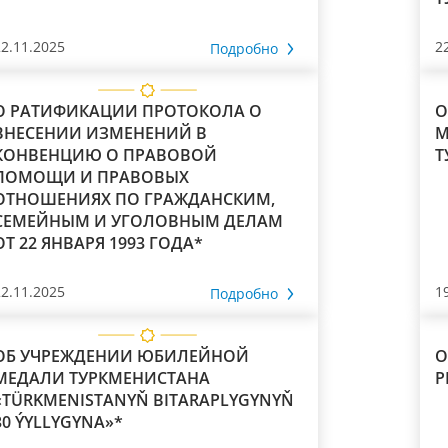
У
Н
22.11.2025
2
Подробно
О РАТИФИКАЦИИ ПРОТОКОЛА О
О
ВНЕСЕНИИ ИЗМЕНЕНИЙ В
МИРА И
КОНВЕНЦИЮ О ПРАВОВОЙ
Т
ПОМОЩИ И ПРАВОВЫХ
ОТНОШЕНИЯХ ПО ГРАЖДАНСКИМ,
СЕМЕЙНЫМ И УГОЛОВНЫМ ДЕЛАМ
ОТ 22 ЯНВАРЯ 1993 ГОДА*
22.11.2025
1
Подробно
ОБ УЧРЕЖДЕНИИ ЮБИЛЕЙНОЙ
О
МЕДАЛИ ТУРКМЕНИСТАНА
«TÜRKMENISTANYŇ BITARAPLYGYNYŇ
30 ÝYLLYGYNA»*