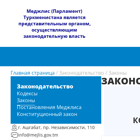
​Меджлис (Парламент)
Туркменистана является
представительным органом,
осуществляющим
законодательную власть
Главная страница
/
Законодательство
/
Законы
ЗАКОН
Законодательство
Кодексы
Законы
Постановления Меджлиса
Конституционный закон
К
г. Ашгабат, пр. Независимости, 110
info@mejlis.gov.tm