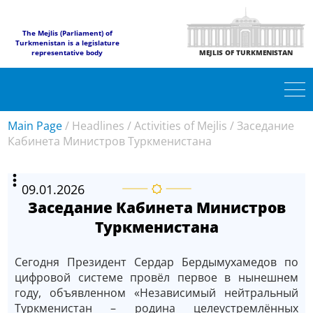
The Mejlis (Parliament) of
Turkmenistan is a legislature
representative body
MEJLIS OF TURKMENISTAN
Main Page
/
Headlines
/
Activities of Mejlis
/
Заседание
Кабинета Министров Туркменистана
09.01.2026
Заседание Кабинета Министров
Туркменистана
Сегодня Президент Сердар Бердымухамедов по
цифровой системе провёл первое в нынешнем
году, объявленном «Независимый нейтральный
Туркменистан – родина целеустремлённых