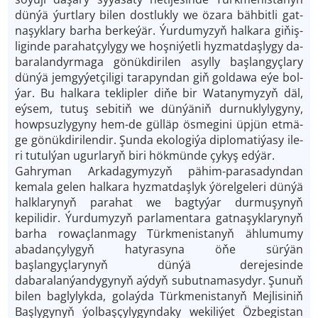
dün­ýä ýurt­la­ry bi­len dost­luk­ly we öza­ra bäh­bit­li gat­
na­şyk­la­ry bar­ha ber­ke­ýär. Ýur­du­my­zyň hal­ka­ra gi­ňiş­
li­gin­de pa­ra­hat­çy­ly­gy we hoş­ni­ýet­li hyz­mat­daş­ly­gy da­
ba­ra­lan­dyr­ma­ga gö­nük­di­ri­len asyl­ly baş­lan­gyç­la­ry
dün­ýä jemgy­ýet­çi­li­gi ta­ra­pyn­dan giň gol­da­wa eýe bol­
ýar. Bu hal­ka­ra tek­lip­ler di­ňe bir Wa­ta­ny­my­zyň däl,
eý­sem, tu­tuş se­bi­tiň we dün­ýä­niň dur­nuk­ly­lygy­ny,
howp­suz­ly­gy­ny hem-de gül­läp ös­me­gi­ni üp­jün et­mä­
ge gö­nük­di­ri­len­dir. Şun­da eko­lo­gi­ýa dip­lo­ma­ti­ýa­sy ile­
ri tu­tul­ýan ugur­la­ryň bi­ri hökmün­de çy­kyş ed­ýär.
Gahryman Arkadagymyzyň pähim-parasadyndan
kemala gelen halkara hyzmatdaşlyk ýörelgeleri dünýä
halklarynyň parahat we bagtyýar durmuşynyň
kepilidir. Ýurdumyzyň parlamentara gatnaşyklarynyň
barha rowaçlanmagy Türkmenistanyň ählumumy
abadançylygyň hatyrasyna öňe sürýän
başlangyçlarynyň dünýä derejesinde
dabaralanýandygynyň aýdyň subutnamasydyr. Şunuň
bilen baglylykda, golaýda Türkmenistanyň Mejlisiniň
Başlygynyň ýolbaşçylygyndaky wekiliýet Özbegistan