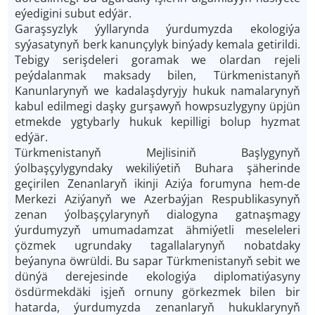
eýedigini subut edýär.
Garaşsyzlyk ýyllarynda ýurdumyzda ekologiýa
syýasatynyň berk kanunçylyk binýady kemala getirildi.
Tebigy serişdeleri goramak we olardan rejeli
peýdalanmak maksady bilen, Türkmenistanyň
Kanunlarynyň we kadalaşdyryjy hukuk namalarynyň
kabul edilmegi daşky gurşawyň howpsuzlygyny üpjün
etmekde ygtybarly hukuk kepilligi bolup hyzmat
edýär.
Türkmenistanyň Mejlisiniň Başlygynyň
ýolbaşçylygyndaky wekiliýetiň Buhara şäherinde
geçirilen Zenanlaryň ikinji Aziýa forumyna hem-de
Merkezi Aziýanyň we Azerbaýjan Respublikasynyň
zenan ýolbaşçylarynyň dialogyna gatnaşmagy
ýurdumyzyň umumadamzat ähmiýetli meseleleri
çözmek ugrundaky tagallalarynyň nobatdaky
beýanyna öwrüldi. Bu sapar Türkmenistanyň sebit we
dünýä derejesinde ekologiýa diplomatiýasyny
ösdürmekdäki işjeň ornuny görkezmek bilen bir
hatarda, ýurdumyzda zenanlaryň hukuklarynyň