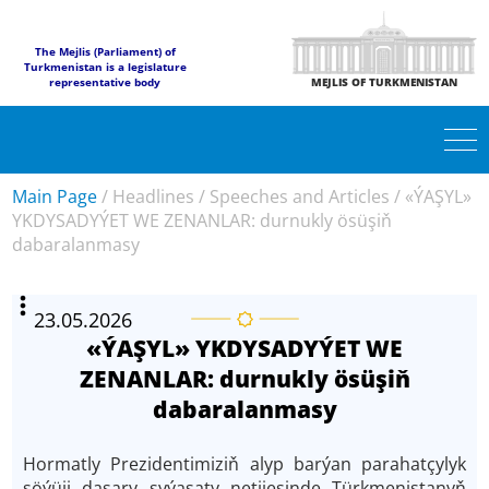
The Mejlis (Parliament) of
Turkmenistan is a legislature
representative body
MEJLIS OF TURKMENISTAN
Main Page
/
Headlines
/
Speeches and Articles
/
«ÝAŞYL»
YKDYSADYÝET WE ZENANLAR: durnukly ösüşiň
dabaralanmasy
23.05.2026
«ÝAŞYL» YKDYSADYÝET WE
ZENANLAR: durnukly ösüşiň
dabaralanmasy
Hor­mat­ly Pre­zi­den­ti­mi­ziň alyp bar­ýan para­hat­çy­lyk
sö­ýü­ji da­şa­ry sy­ýa­sa­ty ne­ti­je­sin­de Türkmenistanyň