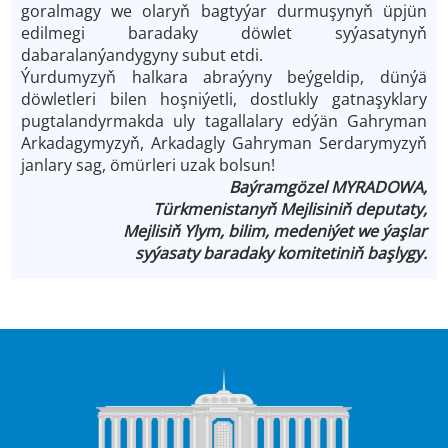
goralmagy we olaryň bagtyýar durmuşynyň üpjün
edilmegi baradaky döwlet syýasatynyň
dabaralanýandygyny subut etdi.
Ýurdumyzyň halkara abraýyny beýgeldip, dünýä
döwletleri bilen hoşniýetli, dostlukly gatnaşyklary
pugtalandyrmakda uly tagallalary edýän Gahryman
Arkadagymyzyň, Arkadagly Gahryman Serdarymyzyň
janlary sag, ömürleri uzak bolsun!
Baýramgözel MYRADOWA,
Türkmenistanyň Mejlisiniň deputaty,
Mejlisiň Ylym, bilim, medeniýet we ýaşlar
syýasaty baradaky komitetiniň başlygy.