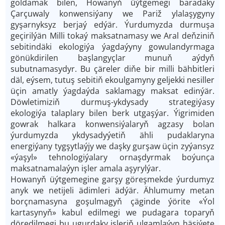
goldamak bilen, Howanyň üýtgemegi baradaky
Çarçuwaly konwensiýany we Pariž ylalaşygyny
gyşarnyksyz berjaý edýär. Ýurdumyzda durmuşa
geçirilýän Milli tokaý maksatnamasy we Aral deňziniň
sebitindäki ekologiýa ýagdaýyny gowulandyrmaga
gönükdirilen başlangyçlar munuň aýdyň
subutnamasydyr. Bu çäreler diňe bir milli bähbitleri
däl, eýsem, tutuş sebitiň ekoulgamyny geljekki nesiller
üçin amatly ýagdaýda saklamagy maksat edinýär.
Döwletimiziň durmuş-ykdysady strategiýasy
ekologiýa talaplary bilen berk utgaşýar. Ýigrimiden
gowrak halkara konwensiýalaryň agzasy bolan
ýurdumyzda ykdysadyýetiň ähli pudaklaryna
energiýany tygşytlaýjy we daşky gurşaw üçin zyýansyz
«ýaşyl» tehnologiýalary ornaşdyrmak boýunça
maksatnamalaýyn işler amala aşyrylýar.
Howanyň üýtgemegine garşy göreşmekde ýurdumyz
anyk we netijeli ädimleri ädýär. Ählumumy metan
borçnamasyna goşulmagyň çäginde ýörite «Ýol
kartasynyň» kabul edilmegi we pudagara toparyň
döredilmegi bu ugurdaky işleriň ulgamlaýyn häsiýete