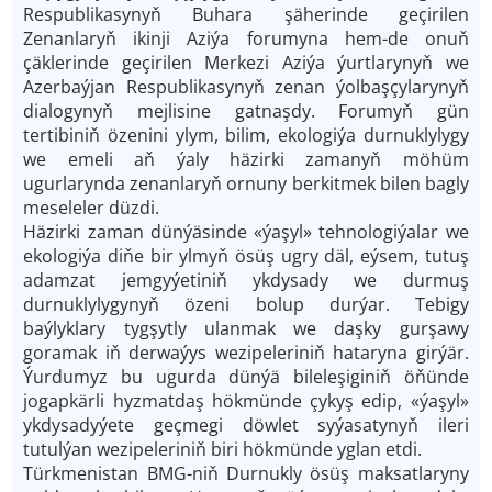
Respublikasynyň Buhara şäherinde geçirilen
Zenanlaryň ikinji Aziýa forumyna hem-de onuň
çäklerinde geçirilen Merkezi Aziýa ýurtlarynyň we
Azerbaýjan Respublikasynyň zenan ýolbaşçylarynyň
dialogynyň mejlisine gatnaşdy. Forumyň gün
tertibiniň özenini ylym, bilim, ekologiýa durnuklylygy
we emeli aň ýaly häzirki zamanyň möhüm
ugurlarynda zenanlaryň ornuny berkitmek bilen bagly
meseleler düzdi.
Häzirki zaman dünýäsinde «ýaşyl» tehnologiýalar we
ekologiýa diňe bir ylmyň ösüş ugry däl, eýsem, tutuş
adamzat jemgyýetiniň ykdysady we durmuş
durnuklylygynyň özeni bolup durýar. Tebigy
baýlyklary tygşytly ulanmak we daşky gurşawy
goramak iň derwaýys wezipeleriniň hataryna girýär.
Ýurdumyz bu ugurda dünýä bileleşiginiň öňünde
jogapkärli hyzmatdaş hökmünde çykyş edip, «ýaşyl»
ykdysadyýete geçmegi döwlet syýasatynyň ileri
tutulýan wezipeleriniň biri hökmünde yglan etdi.
Türkmenistan BMG-niň Durnukly ösüş maksatlaryny