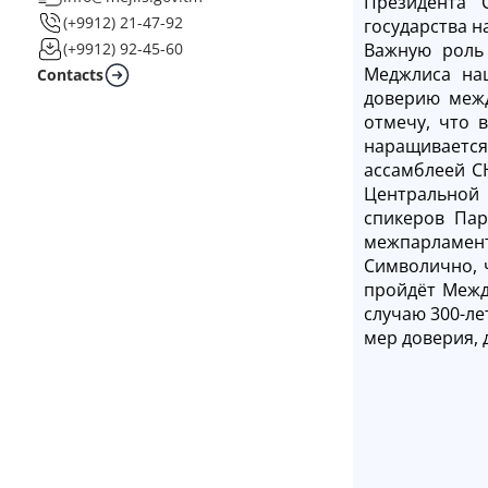
Президента 
(+9912) 21-47-92
государства н
Важную роль 
(+9912) 92-45-60
Меджлиса нац
Contacts
доверию межд
отмечу, что 
наращивается
ассамблеей С
Центральной 
спикеров Пар
межпарламентс
Символично, 
пройдёт Межд
случаю 300-ле
мер доверия, 