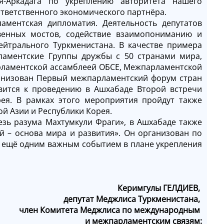
я-Аркадага по укреплению авторитета нашего
ответственного экономического партнёра.
ментская дипломатия. Деятельность депутатов
венных мостов, содействие взаимопониманию и
йтрального Туркменистана. В качестве примера
ламентские Группы дружбы с 50 странами мира,
ламентской ассамблеей ОБСE, Межпарламентской
анизован Первый межпарламентский форум стран
вится к проведению в Ашхабаде Второй встречи
ея. В рамках этого мероприятия пройдут также
й Азии и Республики Корея.
зь разума Махтумкули Фраги», в Ашхабаде также
 – основа мира и развития». Он организован по
ет ещё одним важным событием в плане укрепления
Керимгулы ГЕЛДИЕВ,
депутат Меджлиса Туркменистана,
член Комитета Меджлиса по международным
и межпарламентским связям: