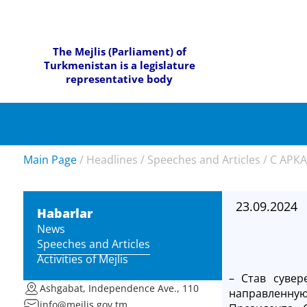
The Mejlis (Parliament) of
Turkmenistan is a legislature
representative body
Main Page
/
Headlines
/
Speeches and Articles
/
С АРК
23.09.2024
Habarlar
News
Speeches and Articles
Activities of Mejlis
– Став сувер
Ashgabat, Independence Ave., 110
направленную
info@mejlis.gov.tm