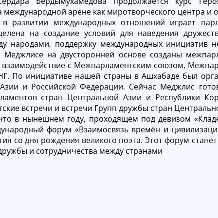
Сердара Бердымухамедова продолжается курс Геро
а международной арене как миротворческого центра и 
в развитии международных отношений играет парла
елена на создание условий для наведения дружест
у народами, поддержку международных инициатив не
в Меджлисе на двусторонней основе созданы межпар
 взаимодействие с Межпарламентским союзом, Межпар
НГ. По инициативе нашей страны в Ашхабаде был орг
Азии и Российской Федерации. Сейчас Меджлис гото
ламентов стран Центральной Азии и Республики Кор
кие встречи и встречи Групп дружбы стран Центрально
что в нынешнем году, проходящем под девизом «Кладе
ународный форум «Взаимосвязь времён и цивилизаций
тия со дня рождения великого поэта. Этот форум стан
дружбы и сотрудничества между странами