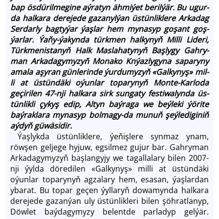
bap ös­dü­ril­me­gi­ne aý­ra­tyn ähmiýet be­ril­ýär. Bu ugur­
da hal­ka­ra de­re­je­de ga­za­nyl­ýan üs­tün­lik­le­re Ar­ka­dag
Ser­dar­ly bag­ty­ýar ýaş­lar hem my­na­syp go­şant goş­
ýar­lar. Ýaňy-ýa­kyn­da türk­men hal­ky­nyň Mil­li Li­de­ri,
Türk­me­nis­ta­nyň Halk Mas­la­ha­ty­nyň Baş­ly­gy Gah­ry­
man Ar­ka­da­gy­my­zyň Mo­na­ko Knýazlygy­na sa­pa­ry­ny
ama­la aşy­ran gün­le­rin­de ýur­dumy­zyň «Galkynyş» mil­
li at üs­tün­dä­ki oýun­lar to­pa­ry­nyň Mon­te-Kar­lo­da
geçiri­len 47-nji hal­kara sirk sun­ga­ty fes­ti­wa­lyn­da üs­
tün­lik­li çy­kyş edip, Al­tyn baý­ra­ga we beý­le­ki ýö­ri­te
baýrak­la­ra my­na­syp bol­ma­gy-da mu­nuň şeý­le­di­gi­niň
aý­dyň gü­wä­si­dir.
Ýaşlykda üstünliklere, ýeňişlere synmaz ynam,
röwşen geljege hyjuw, egsilmez gujur bar. Gahryman
Arkadagymyzyň başlangyjy we tagallalary bilen 2007-
nji ýylda döredilen «Galkynyş» milli at üstündäki
oýunlar toparynyň agzalary hem, esasan, ýaşlardan
ybarat. Bu topar geçen ýyllaryň dowamynda halkara
derejede gazanýan uly üstünlikleri bilen şöhratlanyp,
Döwlet baýdagymyzy belentde parladyp gelýär.