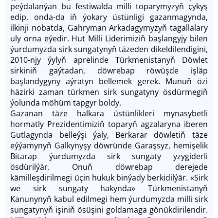
peýdalanýan bu festiwalda milli toparymyzyň çykyş
edip, onda-da iň ýokary üstünligi gazanmagynda,
ilkinji nobatda, Gahryman Arkadagymyzyň tagallalary
uly orna eýedir. Hut Milli Liderimiziň başlangyjy bilen
ýurdumyzda sirk sungatynyň täzeden dikeldilendigini,
2010-njy ýylyň aprelinde Türkmenistanyň Döwlet
sirkiniň gaýtadan, döwrebap röwüşde işläp
başlandygyny aýratyn bellemek gerek. Munuň özi
häzirki zaman türkmen sirk sungatyny ösdürmegiň
ýolunda möhüm tapgyr boldy.
Gazanan täze halkara üstünlikleri mynasybetli
hormatly Prezidentimiziň toparyň agzalaryna iberen
Gutlagynda belleýşi ýaly, Berkarar döwletiň täze
eýýamynyň Galkynyşy döwründe Garaşsyz, hemişelik
Bitarap ýurdumyzda sirk sungaty yzygiderli
ösdürilýär. Onuň döwrebap derejede
kämilleşdirilmegi üçin hukuk binýady berkidilýär. «Sirk
we sirk sungaty hakynda» Türkmenistanyň
Kanunynyň kabul edilmegi hem ýurdumyzda milli sirk
sungatynyň işiniň ösüşini goldamaga gönükdirilendir.