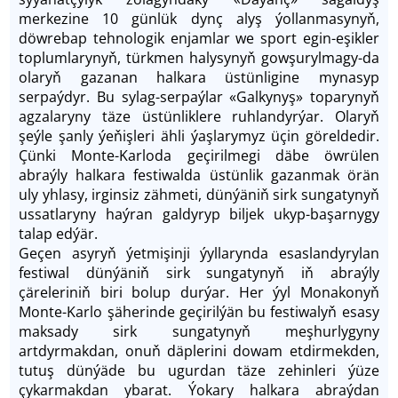
merkezine 10 günlük dynç alyş ýollanmasynyň,
döwrebap tehnologik enjamlar we sport egin-eşikler
toplumlarynyň, türkmen halysynyň gowşurylmagy-da
olaryň gazanan halkara üstünligine mynasyp
serpaýdyr. Bu sylag-serpaýlar «Galkynyş» toparynyň
agzalaryny täze üstünliklere ruhlandyrýar. Olaryň
şeýle şanly ýeňişleri ähli ýaşlarymyz üçin göreldedir.
Çünki Monte-Karloda geçirilmegi däbe öwrülen
abraýly halkara festiwalda üstünlik gazanmak örän
uly yhlasy, irginsiz zähmeti, dünýäniň sirk sungatynyň
ussatlaryny haýran galdyryp biljek ukyp-başarnygy
talap edýär.
Geçen asyryň ýetmişinji ýyllarynda esaslandyrylan
festiwal dünýäniň sirk sungatynyň iň abraýly
çäreleriniň biri bolup durýar. Her ýyl Monakonyň
Monte-Karlo şäherinde geçirilýän bu festiwalyň esasy
maksady sirk sungatynyň meşhurlygyny
artdyrmakdan, onuň däplerini dowam etdirmekden,
tutuş dünýäde bu ugurdan täze zehinleri ýüze
çykarmakdan ybarat. Ýokary halkara abraýdan