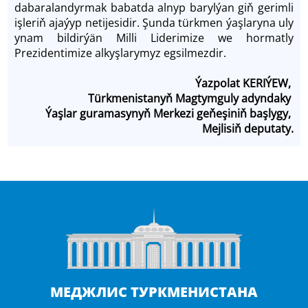
dabaralandyrmak babatda alnyp barylýan giň gerimli
işleriň ajaýyp netijesidir. Şunda türkmen ýaşlaryna uly
ynam bildirýän Milli Liderimize we hormatly
Prezidentimize alkyşlarymyz egsilmezdir.
Ýazpolat KERIÝEW,
Türkmenistanyň Magtymguly adyndaky
Ýaşlar guramasynyň Merkezi geňeşiniň başlygy,
Mejlisiň deputaty.
МЕДЖЛИС ТУРКМЕНИСТАНА