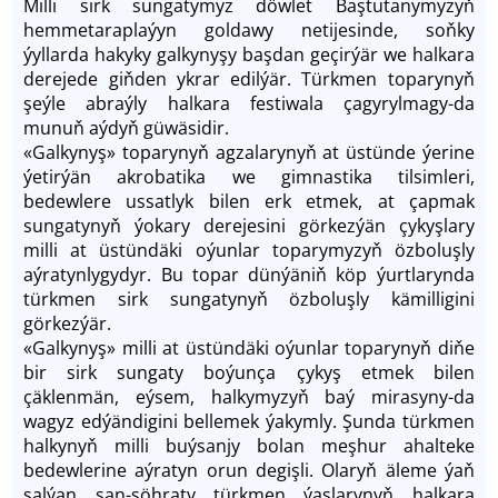
Milli sirk sungatymyz döwlet Baştutanymyzyň
hemmetaraplaýyn goldawy netijesinde, soňky
ýyllarda hakyky galkynyşy başdan geçirýär we halkara
derejede giňden ykrar edilýär. Türkmen toparynyň
şeýle abraýly halkara festiwala çagyrylmagy-da
munuň aýdyň güwäsidir.
«Galkynyş» toparynyň agzalarynyň at üstünde ýerine
ýetirýän akrobatika we gimnastika tilsimleri,
bedewlere ussatlyk bilen erk etmek, at çapmak
sungatynyň ýokary derejesini görkezýän çykyşlary
milli at üstündäki oýunlar toparymyzyň özboluşly
aýratynlygydyr. Bu topar dünýäniň köp ýurtlarynda
türkmen sirk sungatynyň özboluşly kämilligini
görkezýär.
«Galkynyş» milli at üstündäki oýunlar toparynyň diňe
bir sirk sungaty boýunça çykyş etmek bilen
çäklenmän, eýsem, halkymyzyň baý mirasyny-da
wagyz edýändigini bellemek ýakymly. Şunda türkmen
halkynyň milli buýsanjy bolan meşhur ahalteke
bedewlerine aýratyn orun degişli. Olaryň äleme ýaň
salýan şan-şöhraty türkmen ýaşlarynyň halkara