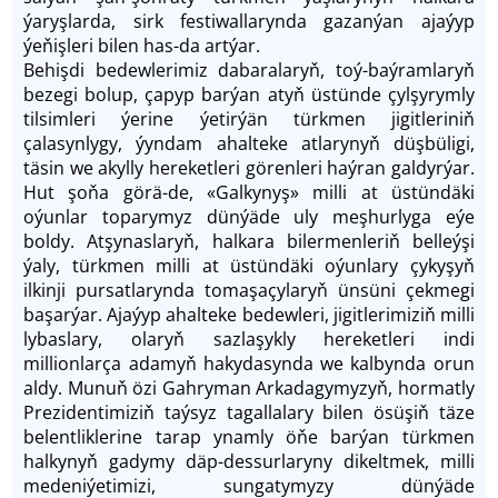
ýaryşlarda, sirk festiwallarynda gazanýan ajaýyp
ýeňişleri bilen has-da artýar.
Behişdi bedewlerimiz dabaralaryň, toý-baýramlaryň
bezegi bolup, çapyp barýan atyň üstünde çylşyrymly
tilsimleri ýerine ýetirýän türkmen jigitleriniň
çalasynlygy, ýyndam ahalteke atlarynyň düşbüligi,
täsin we akylly hereketleri görenleri haýran galdyrýar.
Hut şoňa görä-de, «Galkynyş» milli at üstündäki
oýunlar toparymyz dünýäde uly meşhurlyga eýe
boldy. Atşynaslaryň, halkara bilermenleriň belleýşi
ýaly, türkmen milli at üstündäki oýunlary çykyşyň
ilkinji pursatlarynda tomaşaçylaryň ünsüni çekmegi
başarýar. Ajaýyp ahalteke bedewleri, jigitlerimiziň milli
lybaslary, olaryň sazlaşykly hereketleri indi
millionlarça adamyň hakydasynda we kalbynda orun
aldy. Munuň özi Gahryman Arkadagymyzyň, hormatly
Prezidentimiziň taýsyz tagallalary bilen ösüşiň täze
belentliklerine tarap ynamly öňe barýan türkmen
halkynyň gadymy däp-dessurlaryny dikeltmek, milli
medeniýetimizi, sungatymyzy dünýäde