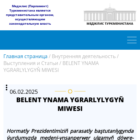
​Меджлис (Парламент)
Туркменистана является
представительным органом,
осуществляющим
законодательную власть
МЕДЖЛИС ТУРКМЕНИСТАНА
Главная страница
/
Внутренняя деятельность
/
Выступления и Статьи
/
BELENT YNAMA
YGRARLYLYGYŇ MIWESI
06.02.2025
BELENT YNAMA YGRARLYLYGYŇ
MIWESI
Hor­mat­ly Pre­zi­den­ti­mi­ziň pa­ra­sat­ly baş­tu­tan­ly­gyn­da
ýur­du­myz­da me­de­ni-yn­san­per­wer ul­ga­myň döw­re­