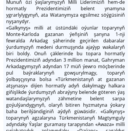
Munuň özi ýaşlarymyzyň Milli Liderimiziň hem-de
hormatly Prezidentimiziň belent ynamyna
ygrarlylygynyň, ata Watanymyza egsilmez söýgüsiniň
nyşanydyr.
«Galkynyş» milli at üstündäki oýunlar toparynyň
Monte-Karloda gazanan ýeňşiniň şanyna 1-nji
fewralda Arkadag şäherinde geçirilen dabaralar
ýurdumyzyň medeni durmuşynda ajaýyp wakalaryň
biri boldy. Onuň çäklerinde bu topara hormatly
Prezidentimiziň adyndan 3 million manat, Gahryman
Arkadagymyzyň adyndan 17 müň ýewro möçberinde
pul baýraklarynyň gowşurylmagy, toparyň
ýolbaşçysyna bolsa «Türkmenistanyň at gazanan
atşynasy» diýen hormatly adyň dakylmagy halkara
giňişlikde ýurdumyzyň abraýyny belende göteren ýaş
watandaşlarymyzyň zähmetine belent sarpa
goýulýandygynyň, olaryň bitiren hyzmatyna ýokary
baha berilýändiginiň aýdyň güwäsidir. «Galkynyş»
toparynyň agzalaryna Türkmenistanyň Magtymguly
adyndaky Ýaşlar guramasy tarapyndan «Awaza» milli
syýahatçylyk zolagyndaky «Daýanç» sagaldyş