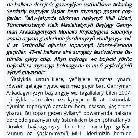
da hal­ka­ra de­re­je­de ga­za­nyl­ýan üs­tün­lik­le­re Ar­ka­dag
Ser­dar­ly bag­ty­ýar ýaş­lar hem my­na­syp go­şant goş­
ýar­lar. Ýaňy-ýa­kyn­da türk­men hal­ky­nyň Mil­li Li­de­ri,
Türk­me­nis­ta­nyň Halk Mas­la­ha­ty­nyň Baş­ly­gy Gah­ry­
man Ar­ka­da­gy­my­zyň Mo­na­ko Knýazlygy­na sa­pa­ry­ny
ama­la aşy­ran gün­le­rin­de ýur­dumy­zyň «Galkynyş» mil­
li at üs­tün­dä­ki oýun­lar to­pa­ry­nyň Mon­te-Kar­lo­da
geçiri­len 47-nji hal­kara sirk sun­ga­ty fes­ti­wa­lyn­da üs­
tün­lik­li çy­kyş edip, Al­tyn baý­ra­ga we beý­le­ki ýö­ri­te
baýrak­la­ra my­na­syp bol­ma­gy-da mu­nuň şeý­le­di­gi­niň
aý­dyň gü­wä­si­dir.
Ýaşlykda üstünliklere, ýeňişlere synmaz ynam,
röwşen geljege hyjuw, egsilmez gujur bar. Gahryman
Arkadagymyzyň başlangyjy we tagallalary bilen 2007-
nji ýylda döredilen «Galkynyş» milli at üstündäki
oýunlar toparynyň agzalary hem, esasan, ýaşlardan
ybarat. Bu topar geçen ýyllaryň dowamynda halkara
derejede gazanýan uly üstünlikleri bilen şöhratlanyp,
Döwlet baýdagymyzy belentde parladyp gelýär.
Munuň özi ýaşlarymyzyň Milli Liderimiziň hem-de