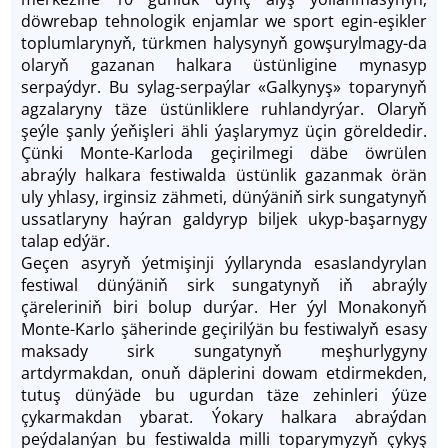
döwrebap tehnologik enjamlar we sport egin-eşikler
toplumlarynyň, türkmen halysynyň gowşurylmagy-da
olaryň gazanan halkara üstünligine mynasyp
serpaýdyr. Bu sylag-serpaýlar «Galkynyş» toparynyň
agzalaryny täze üstünliklere ruhlandyrýar. Olaryň
şeýle şanly ýeňişleri ähli ýaşlarymyz üçin göreldedir.
Çünki Monte-Karloda geçirilmegi däbe öwrülen
abraýly halkara festiwalda üstünlik gazanmak örän
uly yhlasy, irginsiz zähmeti, dünýäniň sirk sungatynyň
ussatlaryny haýran galdyryp biljek ukyp-başarnygy
talap edýär.
Geçen asyryň ýetmişinji ýyllarynda esaslandyrylan
festiwal dünýäniň sirk sungatynyň iň abraýly
çäreleriniň biri bolup durýar. Her ýyl Monakonyň
Monte-Karlo şäherinde geçirilýän bu festiwalyň esasy
maksady sirk sungatynyň meşhurlygyny
artdyrmakdan, onuň däplerini dowam etdirmekden,
tutuş dünýäde bu ugurdan täze zehinleri ýüze
çykarmakdan ybarat. Ýokary halkara abraýdan
peýdalanýan bu festiwalda milli toparymyzyň çykyş