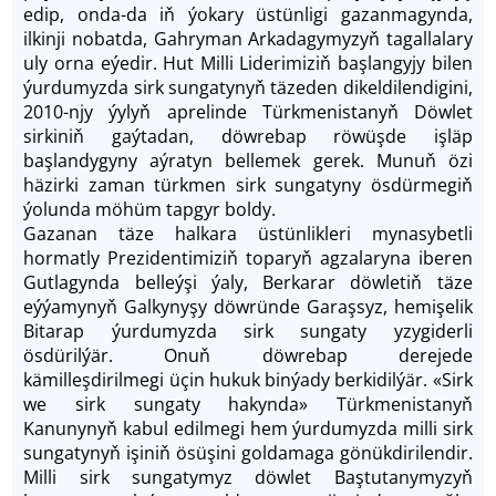
edip, onda-da iň ýokary üstünligi gazanmagynda,
ilkinji nobatda, Gahryman Arkadagymyzyň tagallalary
uly orna eýedir. Hut Milli Liderimiziň başlangyjy bilen
ýurdumyzda sirk sungatynyň täzeden dikeldilendigini,
2010-njy ýylyň aprelinde Türkmenistanyň Döwlet
sirkiniň gaýtadan, döwrebap röwüşde işläp
başlandygyny aýratyn bellemek gerek. Munuň özi
häzirki zaman türkmen sirk sungatyny ösdürmegiň
ýolunda möhüm tapgyr boldy.
Gazanan täze halkara üstünlikleri mynasybetli
hormatly Prezidentimiziň toparyň agzalaryna iberen
Gutlagynda belleýşi ýaly, Berkarar döwletiň täze
eýýamynyň Galkynyşy döwründe Garaşsyz, hemişelik
Bitarap ýurdumyzda sirk sungaty yzygiderli
ösdürilýär. Onuň döwrebap derejede
kämilleşdirilmegi üçin hukuk binýady berkidilýär. «Sirk
we sirk sungaty hakynda» Türkmenistanyň
Kanunynyň kabul edilmegi hem ýurdumyzda milli sirk
sungatynyň işiniň ösüşini goldamaga gönükdirilendir.
Milli sirk sungatymyz döwlet Baştutanymyzyň