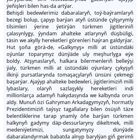
ýeňişleri bilen has-da artýar.
Behişdi bedewlerimiz dabaralaryň, toý-baýramlaryň
bezegi bolup, çapyp barýan atyň üstünde çylşyrymly
tilsimleri ýerine ýetirýän türkmen jigitleriniň
çalasynlygy, ýyndam ahalteke atlarynyň düşbüligi,
täsin we akylly hereketleri görenleri haýran galdyrýar.
Hut şoňa görä-de, «Galkynyş» milli at üstündäki
oýunlar toparymyz dünýäde uly meşhurlyga eýe
boldy. Atşynaslaryň, halkara bilermenleriň belleýşi
ýaly, türkmen milli at üstündäki oýunlary çykyşyň
ilkinji pursatlarynda tomaşaçylaryň ünsüni çekmegi
başarýar. Ajaýyp ahalteke bedewleri, jigitlerimiziň milli
lybaslary, olaryň sazlaşykly hereketleri indi
millionlarça adamyň hakydasynda we kalbynda orun
aldy. Munuň özi Gahryman Arkadagymyzyň, hormatly
Prezidentimiziň taýsyz tagallalary bilen ösüşiň täze
belentliklerine tarap ynamly öňe barýan türkmen
halkynyň gadymy däp-dessurlaryny dikeltmek, milli
medeniýetimizi, sungatymyzy dünýäde
dabaralandyrmak babatda alnyp barylýan giň gerimli