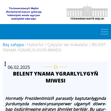
Türkmenistanyň Mejlisi
(Parlamenti) kanun çykaryjy
häkimiýeti amala aşyrýan
wekilçilikli edaradyr
TÜRKMENISTANYŇ MEJLISI
Baş sahypa
/
Habarlar
/
Çykyşlar we makalalar
/
BELENT
YNAMA YGRARLYLYGYŇ MIWESI
06.02.2025
BELENT YNAMA YGRARLYLYGYŇ
MIWESI
Hor­mat­ly Pre­zi­den­ti­mi­ziň pa­ra­sat­ly baş­tu­tan­ly­gyn­da
ýur­du­myz­da me­de­ni-yn­san­per­wer ul­ga­myň döw­re­
bap ös­dü­ril­me­gi­ne aý­ra­tyn ähmiýet be­ril­ýär. Bu ugur­