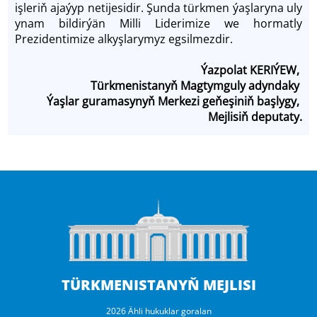
işleriň ajaýyp netijesidir. Şunda türkmen ýaşlaryna uly
ynam bildirýän Milli Liderimize we hormatly
Prezidentimize alkyşlarymyz egsilmezdir.
Ýazpolat KERIÝEW,
Türkmenistanyň Magtymguly adyndaky
Ýaşlar guramasynyň Merkezi geňeşiniň başlygy,
Mejlisiň deputaty.
TÜRKMENISTANYŇ MEJLISI
2026 Ähli hukuklar goralan