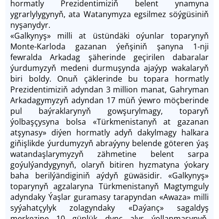
hormatly Prezidentimiziň belent ynamyna
ygrarlylygynyň, ata Watanymyza egsilmez söýgüsiniň
nyşanydyr.
«Galkynyş» milli at üstündäki oýunlar toparynyň
Monte-Karloda gazanan ýeňşiniň şanyna 1-nji
fewralda Arkadag şäherinde geçirilen dabaralar
ýurdumyzyň medeni durmuşynda ajaýyp wakalaryň
biri boldy. Onuň çäklerinde bu topara hormatly
Prezidentimiziň adyndan 3 million manat, Gahryman
Arkadagymyzyň adyndan 17 müň ýewro möçberinde
pul baýraklarynyň gowşurylmagy, toparyň
ýolbaşçysyna bolsa «Türkmenistanyň at gazanan
atşynasy» diýen hormatly adyň dakylmagy halkara
giňişlikde ýurdumyzyň abraýyny belende göteren ýaş
watandaşlarymyzyň zähmetine belent sarpa
goýulýandygynyň, olaryň bitiren hyzmatyna ýokary
baha berilýändiginiň aýdyň güwäsidir. «Galkynyş»
toparynyň agzalaryna Türkmenistanyň Magtymguly
adyndaky Ýaşlar guramasy tarapyndan «Awaza» milli
syýahatçylyk zolagyndaky «Daýanç» sagaldyş
merkezine 10 günlük dynç alyş ýollanmasynyň,