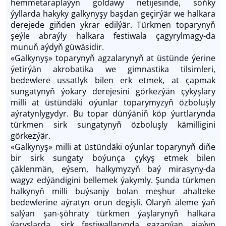
hemmetaraplaýyn goldawy netijesinde, soňky
ýyllarda hakyky galkynyşy başdan geçirýär we halkara
derejede giňden ykrar edilýär. Türkmen toparynyň
şeýle abraýly halkara festiwala çagyrylmagy-da
munuň aýdyň güwäsidir.
«Galkynyş» toparynyň agzalarynyň at üstünde ýerine
ýetirýän akrobatika we gimnastika tilsimleri,
bedewlere ussatlyk bilen erk etmek, at çapmak
sungatynyň ýokary derejesini görkezýän çykyşlary
milli at üstündäki oýunlar toparymyzyň özboluşly
aýratynlygydyr. Bu topar dünýäniň köp ýurtlarynda
türkmen sirk sungatynyň özboluşly kämilligini
görkezýär.
«Galkynyş» milli at üstündäki oýunlar toparynyň diňe
bir sirk sungaty boýunça çykyş etmek bilen
çäklenmän, eýsem, halkymyzyň baý mirasyny-da
wagyz edýändigini bellemek ýakymly. Şunda türkmen
halkynyň milli buýsanjy bolan meşhur ahalteke
bedewlerine aýratyn orun degişli. Olaryň äleme ýaň
salýan şan-şöhraty türkmen ýaşlarynyň halkara
ýaryşlarda, sirk festiwallarynda gazanýan ajaýyp