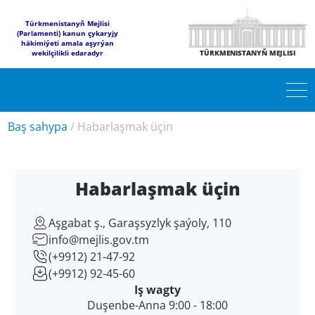
Türkmenistanyň Mejlisi
(Parlamenti) kanun çykaryjy
häkimiýeti amala aşyrýan
wekilçilikli edaradyr
TÜRKMENISTANYŇ MEJLISI
Baş sahypa
/
Habarlaşmak üçin
Habarlaşmak üçin
Aşgabat ş., Garaşsyzlyk şaýoly, 110
info@mejlis.gov.tm
(+9912) 21-47-92
(+9912) 92-45-60
Iş wagty
Duşenbe-Anna 9:00 - 18:00