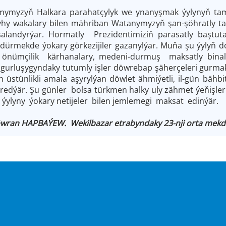
zyň Halkara parahatçylyk we ynanyşmak ýylynyň tamaml
ryhy wakalary bilen mähriban Watanymyzyň şan-şöhratly ta
alandyrýar. Hormatly Prezidentimiziň parasatly baştu
sdürmekde ýokary görkezijiler gazanylýar. Muňa şu ýylyň
 önümçilik kärhanalary, medeni-durmuş maksatly bina
gurluşygyndaky tutumly işler döwrebap şäherçeleri gurmak
len üstünlikli amala aşyrylýan döwlet ähmiýetli, il-gün bä
dýär. Şu günler bolsa türkmen halky uly zähmet ýeňişler
ylyny ýokary netijeler bilen jemlemegi maksat edinýär.
wran HAPBAÝEW. Wekilbazar etrabyndaky 23-nji orta mekde