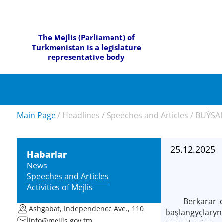
The Mejlis (Parliament) of
Turkmenistan is a legislature
representative body
Main Page
/
Headlines
/
Speeches and Articles
/
BUÝSA
25.12.2025
Habarlar
News
Speeches and Articles
Activities of Mejlis
Berkarar döwl
Ashgabat, Independence Ave., 110
başlangyçlary
info@mejlis.gov.tm