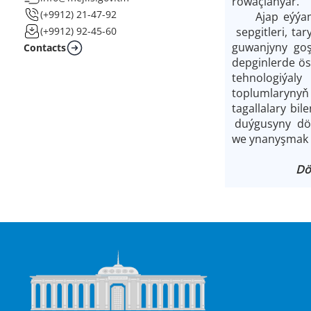
rowaçlanýar.
(+9912) 21-47-92
Ajap eýýamymy
sepgitleri, ta
(+9912) 92-45-60
guwanjyny goş
Contacts
depginlerde ö
tehnologiýaly
toplumlarynyň 
tagallalary bi
duýgusyny döre
we ynanyşmak ý
Dö