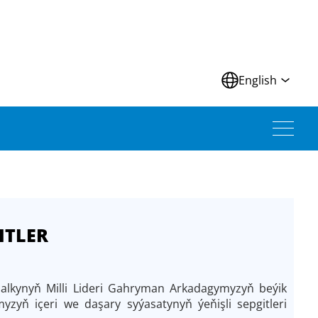
N
English
ITLER
kynyň Milli Lideri Gahryman Arkadagymyzyň beýik
yň içeri we daşary syýasatynyň ýeňişli sepgitleri