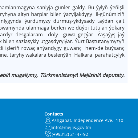
anmagyna sanlyja günler galdy. Bu ýylyň ýeňişli
ryhyna altyn harplar bilen ýazyljakdygy il-günümiziň
tanlygynda ýurdumyzy durmuş-ykdysady taýdan çalt
 dowamynda ulanmaga berlen we düýbi tutulan ýokary
lardyr desgalaram doly güwä geçýär. Ýaşaýyş jaý
 bilen sazlaşykly utgaşdyrylýar. Ýurt Baştutanymyzyň
hbitli işleriň rowaçlanýandygy guwanç hem-de buýsanç
ine, taryhy wakalara beslenýän Halkara parahatçylyk
biň mugallymy, Türkmenistanyň Mejlisiniň deputaty.
Contacts
Ashgabat, Independence Ave., 110
info@mejlis.gov.tm
(+99312) 21-47-92