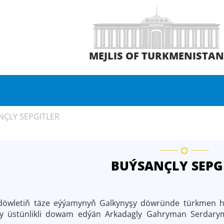
MEJLIS OF TURKMENISTA
NÇLY SEPGITLER
BUÝSANÇLY SEPG
etiň täze eýýamynyň Galkynyşy döwründe türkmen hal
ny üstünlikli dowam edýän Arkadagly Gahryman Serdarymyz