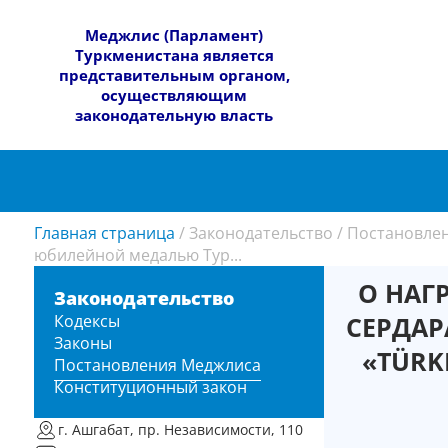
​Меджлис (Парламент)
Туркменистана является
представительным органом,
осуществляющим
законодательную власть
Главная страница
/
Законодательство
/
Постановле
юбилейной медалью Тур...
О НАГ
Законодательство
Кодексы
СЕРДА
Законы
«TÜRK
Постановления Меджлиса
Конституционный закон
г. Ашгабат, пр. Независимости, 110