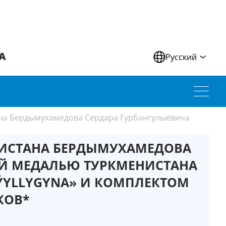
А
Русский
на Бердымухамедова Сердара Гурбангулыевича
НИСТАНА БЕРДЫМУХАМЕДОВА
Й МЕДАЛЬЮ ТУРКМЕНИСТАНА
 ÝYLLYGYNA» И КОМПЛЕКТОМ
КОВ*