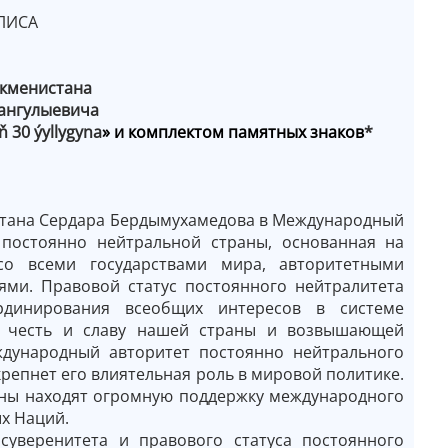
ЛИСА
ркменистана
ангулыевича
 30 ýyllygyna
» и комплектом памятных знаков
*
стана Сердара Бердымухамедова в Международный
 постоянно нейтральной страны, основанная на
 со всеми государствами мира, авторитетными
ми. Правовой статус постоянного нейтралитета
рдинирования всеобщих интересов в системе
 честь и славу нашей страны и возвышающей
ждународный авторитет постоянно нейтрального
крепнет его влиятельная роль в мировой политике.
ны находят огромную поддержку международного
х Наций.
суверенитета и правового статуса постоянного