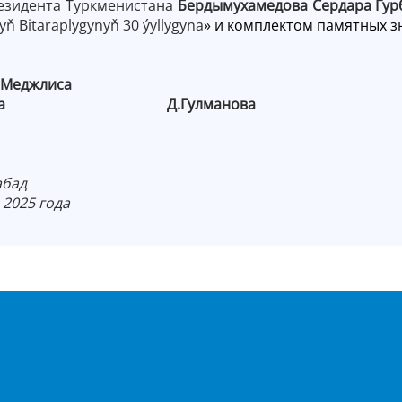
езидента Туркменистана
Бердымухамедова Сердара Гур
ň Bitaraplygynyň 30 ýyllygyna
» и комплектом памятных з
 Меджлиса
истана Д.Гулманова
бад
025 года