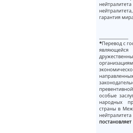
нейтралитета
нейтралитета
гарантия мира
______________
*
Перевод с го
являющейся 
дружествен
организациям
экономическо
направленных
законодател
превентивной
особые заслу
народных пр
страны
в Меж
нейтралитета
постановляет 