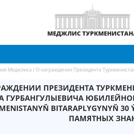
МЕДЖЛИС ТУРКМЕНИСТАН
ния Меджлиса
/
О награждении Президента Туркмениста
РАЖДЕНИИ ПРЕЗИДЕНТА ТУРКМЕ
РА ГУРБАНГУЛЫЕВИЧА ЮБИЛЕЙНО
MENISTANYŇ BITARAPLYGYNYŇ 30
ПАМЯТНЫХ ЗНА