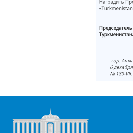
Наградить Пр
«
Türkmenistany
Председатель
Туркмен
гор. Ашха
6 декабря 2
№ 189-VII.