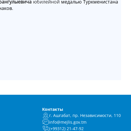
бангулыевича
юбилейной
медалью Туркменистана
наков
.
Контакты
г. Ашгабат, пр. Независимости, 110
info@mejlis.gov.tm
(+99312) 21-47-92