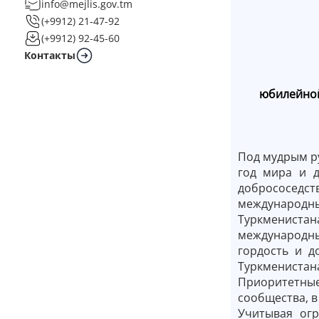
info@mejlis.gov.tm
(+9912) 21-47-92
(+9912) 92-45-60
Контакты
юбилейной
Под мудрым р
год мира и д
добрососедс
международны
Туркмениста
международн
гордость и д
Туркменистана
Приоритетные
сообщества, 
Учитывая огр