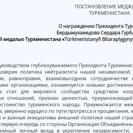
ПОСТАНОВЛЕНИЕ МЕДЖ
ТУРКМЕНИСТАНА
О награждении Президента Ту
Бердымухамедова Сердара Гурб
 медалью Туркменистана «
Türkmenistanyň Bitaraplygynyň
уководством глубокоуважаемого Президента Туркмени
оверия политика нейтралитета нашей независимой,
тве, равноправии, взаимовыгодном сотрудничестве
ми организациями, ознаменуется новыми достижения
на стал для мирового сообщества средством коо
ых отношений, признан ценностью, приумножающей
остоинство туркменского народа. Приумножается ме
, уверенно идущего по пути прогресса и процветания, 
 и важные инициативы внешней политики нашей стра
в первую очередь со стороны Организации Объединённы
омный личный вклад в укрепление независимости, 