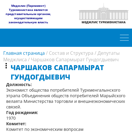
​Меджлис (Парламент)
Туркменистана является
представительным органом,
осуществляющим
законодательную власть
МЕДЖЛИС ТУРКМЕНИСТАНА
Главная страница
/
Состав и Структура
/
Депутаты
Меджлиса
/
Чаршаков Сапармырат Гундогдыевич
ЧАРШАКОВ САПАРМЫРАТ
ГУНДОГДЫЕВИЧ
Должность:
Экономист общества потребителей Туркменгалынского
этрапа Объединения обществ потребителей Марыйского
велаята Министерства торговли и внешнеэкономических
связей.
Год рождения:
1970
Комитет:
Комитет по экономическим вопросам