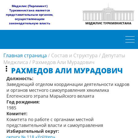
​Меджлис (Парламент)
Туркменистана является
представительным органом,
осуществляющим
законодательную власть
МЕДЖЛИС ТУРКМЕНИСТАНА
Главная страница
/
Состав и Структура
/
Депутаты
Меджлиса
/
Рахмедов Али Мурадович
РАХМЕДОВ АЛИ МУРАДОВИЧ
Должность:
Заведующий отделом координации деятельности кадров
и органов местного самоуправления хякимлика
Ёлотенского этрапа Марыйского велаята
Год рождения:
1985
Комитет:
Комитета по работе с органами местной
представительной власти и самоуправления
Избирательный округ:
округу № 118 «Ýolöten»