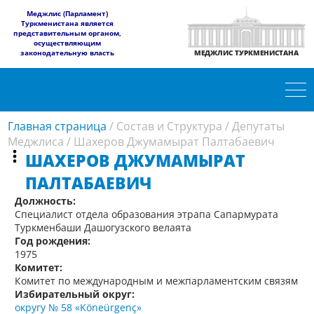
​Меджлис (Парламент)
Туркменистана является
представительным органом,
осуществляющим
законодательную власть
МЕДЖЛИС ТУРКМЕНИСТАНА
Главная страница
/
Состав и Структура
/
Депутаты
Меджлиса
/
Шахеров Джумамырат Палтабаевич
ШАХЕРОВ ДЖУМАМЫРАТ
ПАЛТАБАЕВИЧ
Должность:
Специалист отдела образования этрапа Сапармурата
Туркменбаши Дашогузского велаята
Год рождения:
1975
Комитет:
Комитет по международным и межпарламентским связям
Избирательный округ:
округу № 58 «Köneürgenç»