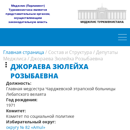
​Меджлис (Парламент)
Туркменистана является
представительным органом,
осуществляющим
законодательную власть
МЕДЖЛИС ТУРКМЕНИСТАНА
Главная страница
/
Состав и Структура
/
Депутаты
Меджлиса
/
Джораева Зюлейха Розыбаевна
ДЖОРАЕВА ЗЮЛЕЙХА
РОЗЫБАЕВНА
Должность:
Главная медсестра Чарджевской этрапской больницы
Лебапского велаята
Год рождения:
1971
Комитет:
Комитет по социальной политике
Избирательный округ:
округу № 82 «Amul»