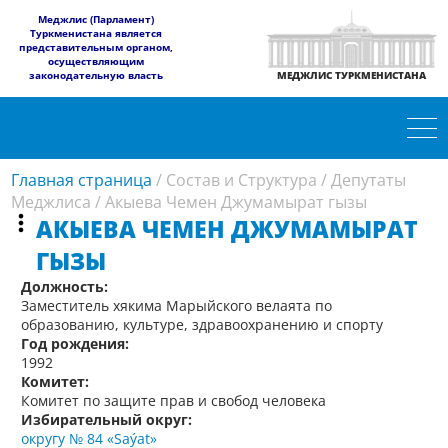
​Меджлис (Парламент)
Туркменистана является
представительным органом,
осуществляющим
законодательную власть
МЕДЖЛИС ТУРКМЕНИСТАНА
Главная страница
/
Состав и Структура
/
Депутаты
Меджлиса
/
Акыева Чемен Джумамырат гызы
АКЫЕВА ЧЕМЕН ДЖУМАМЫРАТ
ГЫЗЫ
Должность:
Заместитель хякима Марыйского велаята по
образованию, культуре, здравоохранению и спорту
Год рождения:
1992
Комитет:
Комитет по защите прав и свобод человека
Избирательный округ:
округу № 84 «Saýat»