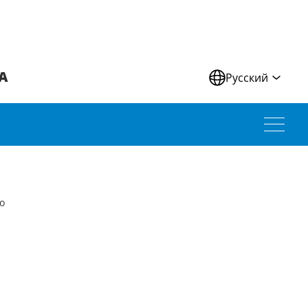
А
Русский
о