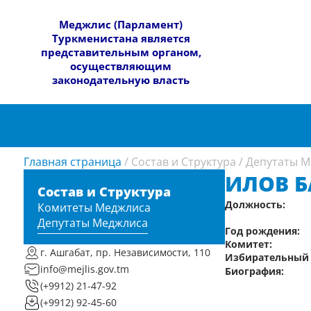
​Меджлис (Парламент)
Туркменистана является
представительным органом,
осуществляющим
законодательную власть
Главная страница
/
Состав и Структура
/
Депутаты М
ИЛОВ 
Состав и Структура
Должность:
Комитеты Меджлиса
Депутаты Меджлиса
Год рождения:
Комитет:
г. Ашгабат, пр. Независимости, 110
Избирательный 
info@mejlis.gov.tm
Биография:
(+9912) 21-47-92
(+9912) 92-45-60