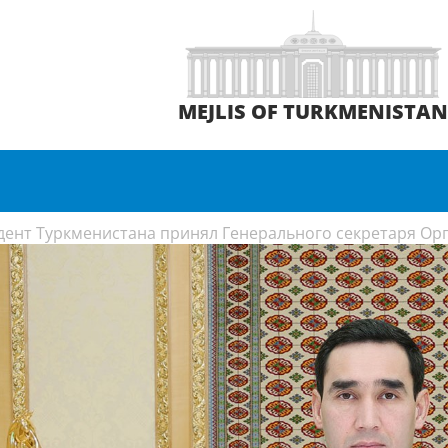
MEJLIS OF TURKMENISTA
дент Туркменистана принял Генерального секретаря Ор