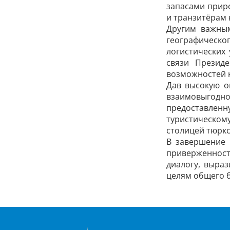
запасами приро
и транзитёрам 
Другим важным
географическо
логистических
связи Презид
возможностей н
Дав высокую о
взаимовыгодно
предоставленн
туристическом
столицей тюркс
В завершение 
приверженнос
диалогу, выра
целям общего 