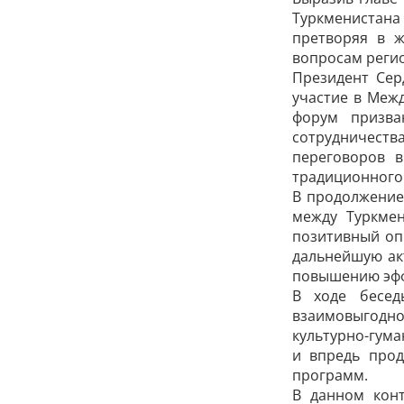
Туркменистана
претворяя в ж
вопросам реги
Президент Сер
участие в Меж
форум призва
сотрудничества
переговоров в
традиционного 
В продолжение
между Туркме
позитивный оп
дальнейшую ак
повышению эфф
В ходе бесед
взаимовыгодно
культурно-гума
и впредь прод
программ.
В данном конт