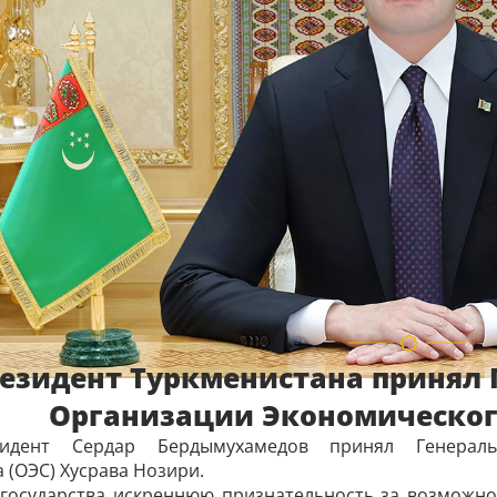
езидент Туркменистана принял 
Организации Экономическог
идент Сердар Бердымухамедов принял Генераль
 (ОЭС) Хусрава Нозири.
 государства искреннюю признательность за возможно