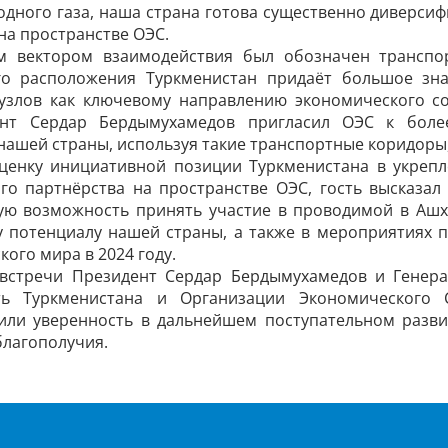
дного газа, наша страна готова существенно диверсиф
на пространстве ОЭС.
 вектором взаимодействия был обозначен транспор
го расположения Туркменистан придаёт большое зн
 узлов как ключевому направлению экономического с
ент Сердар Бердымухамедов пригласил ОЭС к боле
ашей страны, используя такие транспортные коридоры,
ценку инициативной позиции Туркменистана в укреп
го партнёрства на пространстве ОЭС, гость высказал
ую возможность принять участие в проводимой в Аш
у потенциалу нашей страны, а также в мероприятиях 
кого мира в 2024 году.
встречи Президент Сердар Бердымухамедов и Генера
ть Туркменистана и Организации Экономического С
зили уверенность в дальнейшем поступательном разв
благополучия.