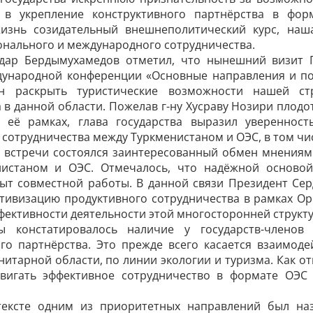
 в укрепление конструктивного партнёрства в фор
изнь созидательный внешнеполитический курс, наш
онального и международного сотрудничества.
дар Бердымухамедов отметил, что нынешний визит 
дународной конференции «Основные направления и пот
н раскрыть туристические возможности нашей с
 в данной области. Пожелав г-ну Хусраву Нозири плод
 её рамках, глава государства выразил уверенност
сотрудничества между Туркменистаном и ОЭС, в том чи
 встречи состоялся заинтересованный обмен мнениям
нистаном и ОЭС. Отмечалось, что надёжной осново
ыт совместной работы. В данной связи Президент Сер
тивизацию продуктивного сотрудничества в рамках Ор
ективности деятельности этой многосторонней структу
ы констатировалось наличие у государств-члено
го партнёрства. Это прежде всего касается взаимоде
нитарной области, по линии экологии и туризма. Как о
вигать эффективное сотрудничество в формате ОЭС
ексте одним из приоритетных направлений был наз