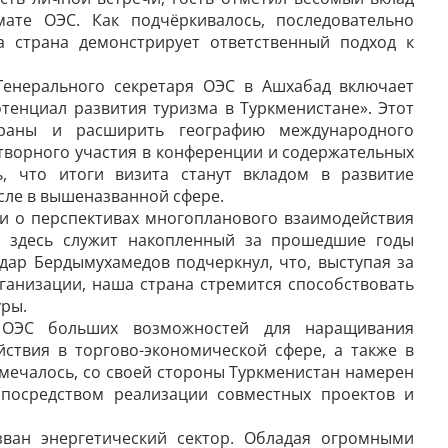
мате ОЭС. Как подчёркивалось, последовательно
а страна демонстрирует ответственный подход к
Генерального секретаря ОЭС в Ашхабад включает
енциал развития туризма в Туркменистане». Этот
траны и расширить географию международного
отворного участия в конференции и содержательных
ь, что итоги визита станут вкладом в развитие
сле в вышеназванной сфере.
и о перспективах многопланового взаимодействия
й здесь служит накопленный за прошедшие годы
дар Бердымухамедов подчеркнул, что, выступая за
ганизации, наша страна стремится способствовать
ры.
в ОЭС больших возможностей для наращивания
йствия в торгово-экономической сфере, а также в
тмечалось, со своей стороны Туркменистан намерен
 посредством реализации совместных проектов и
ван энергетический сектор. Обладая огромными