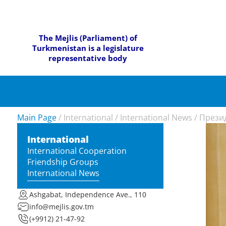
The Mejlis (Parliament) of
Turkmenistan is a legislature
representative body
Main Page
/
International
/
International News
/
Прези
International
International Cooperation
Friendship Groups
International News
Ashgabat, Independence Ave., 110
info@mejlis.gov.tm
(+9912) 21-47-92