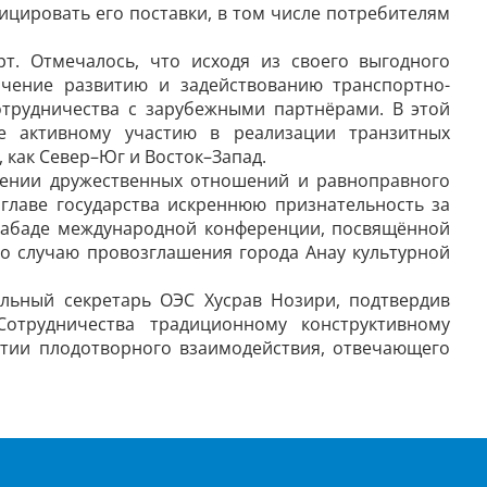
ицировать его поставки, в том числе потребителям
т. Отмечалось, что исходя из своего выгодного
ачение развитию и задействованию транспортно-
отрудничества с зарубежными партнёрами. В этой
е активному участию в реализации транзитных
 как Север–Юг и Восток–Запад.
лении дружественных отношений и равноправного
 главе государства искреннюю признательность за
хабаде международной конференции, посвящённой
по случаю провозглашения города Анау культурной
льный секретарь ОЭС Хусрав Нозири, подтвердив
отрудничества традиционному конструктивному
итии плодотворного взаимодействия, отвечающего