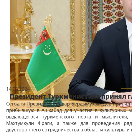
14.05.2024
Президент Туркменистана принял г
Сегодня Президент Сердар Бердымухамедов принял г
прибывшую в Ашхабад для участия в культурных м
выдающегося туркменского поэта и мыслителя, 
Махтумкули Фраги, а также для проведения ря
двустороннего сотрудничества в области культуры и 