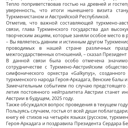
Тепло поприветствовав гостью на древней и гостеп
уверенность, что итоги нынешнего визита ста
Туркменистаном и Австрийской Республикой.
Отметив, что важной составляющей туркмено-­авс
связи, глава Туркменского государства дал высо
творческим акциям, которые заняли особое место в 
– Вы являетесь давним и истинным другом Туркменис
проводимых в нашей стране различных праздн
межгосударственных отношений, – сказал Президент
В данной связи была особо отмечена значимо
сотрудничестве с Туркмено-Австрийским общество
симфонического оркестра «Galkynyş», созданног
туркменского народа Героя-Аркадага, Венские балы и
Замечательным событием по случаю предстоящего 3
летия постоянного нейтралитета Австрии станет и
Австрии в будущем, 2025 году.
Также обсуждался вопрос проведения в текущем году
Пользуясь случаем, гостья от всей души поблагодар
книгу её стихов на четырёх языках (русском, туркм
Героя-Аркадага и поздравила Президента Сердара Б