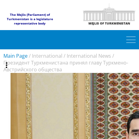
The Mejlis (Parliament) of
Turkmenistan is a legislature
representative body
MEJLIS OF TURKMENISTAN
Main Page
/
International
/
International News
/
Президент Туркменистана принял главу Туркмено-
Австрийского общества