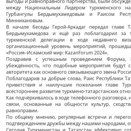
выгоды и равноправного партнёрства, были обсужде
между Национальным Лидером туркменского нар
Гурбангулы Бердымухамедовым и Раисом Респ
Миннихановым.
В начале беседы Герой-Аркадаг передал главе Т
Бердымухамедова и ещё раз поблагодарил за 
туркменской делегации в ходе недавнего виз
организационный уровень мероприятий, прошедш
«Россия–Исламский мир: KazanForum 2024».
Поздравив с успешным проведением Форума, 
убеждённость, что подобные мероприятия будут 
авторитета как основного связывающего звена Росс
Поблагодарив за добрые слова, Раис Республики Т
приветствия и наилучшие пожелания главе Тур
всестороннее развитие туркмено-татарстанских отн
Как подчёркивалось в ходе телефонного разговора,
связи, основанные на общности культур, сходст
равноправии.
По общему мнению, регулярные встречи и перего
подтверждением дружбы между нашими народами, 
Сегодня Туркменистан и Татарстан эффективно со