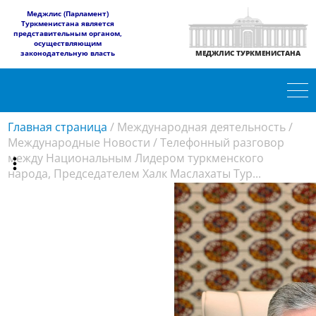
​Меджлис (Парламент)
Туркменистана является
представительным органом,
осуществляющим
законодательную власть
МЕДЖЛИС ТУРКМЕНИСТАНА
Главная страница
/
Международная деятельность
/
Международные Новости
/
Телефонный разговор
между Национальным Лидером туркменского
народа, Председателем Халк Маслахаты Тур...