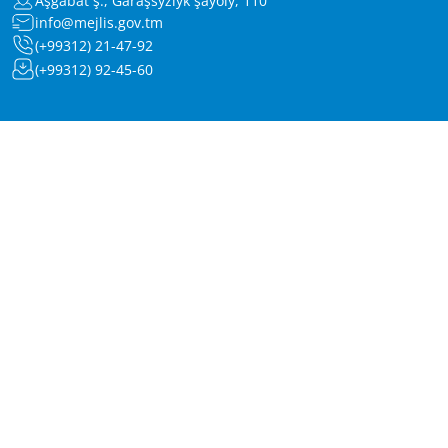
Aşgabat ş., Garaşsyzlyk şaýoly, 110
info@mejlis.gov.tm
(+99312) 21-47-92
(+99312) 92-45-60