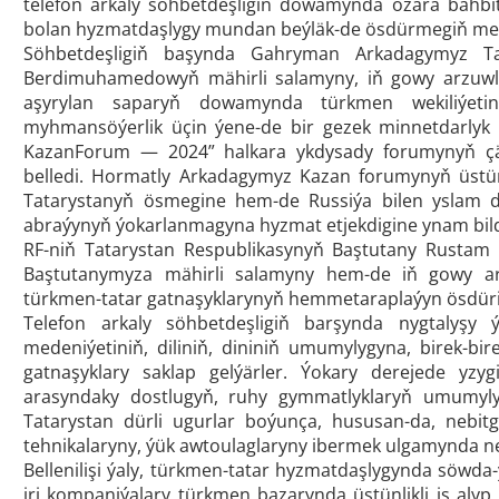
telefon arkaly söhbetdeşligiň dowamynda özara bähbitl
bolan hyzmatdaşlygy mundan beýläk-de ösdürmegiň mesel
Söhbetdeşligiň başynda Gahryman Arkadagymyz Tat
Berdimuhamedowyň mähirli salamyny, iň gowy arzuwla
aşyrylan saparyň dowamynda türkmen wekiliýetini
myhmansöýerlik üçin ýene-de bir gezek minnetdarlyk bi
KazanForum — 2024” halkara ykdysady forumynyň çäkle
belledi. Hormatly Arkadagymyz Kazan forumynyň üstünli
Tatarystanyň ösmegine hem-de Russiýa bilen yslam 
abraýynyň ýokarlanmagyna hyzmat etjekdigine ynam bild
RF-niň Tatarystan Respublikasynyň Baştutany Rustam M
Baştutanymyza mähirli salamyny hem-de iň gowy arz
türkmen-tatar gatnaşyklarynyň hemmetaraplaýyn ösdüril
Telefon arkaly söhbetdeşligiň barşynda nygtalyşy 
medeniýetiniň, diliniň, dininiň umumylygyna, birek-b
gatnaşyklary saklap gelýärler. Ýokary derejede yzygi
arasyndaky dostlugyň, ruhy gymmatlyklaryň umumyly
Tatarystan dürli ugurlar boýunça, hususan-da, nebitg
tehnikalaryny, ýük awtoulaglaryny ibermek ulgamynda net
Bellenilişi ýaly, türkmen-tatar hyzmatdaşlygynda söwd
iri kompaniýalary türkmen bazarynda üstünlikli iş alyp