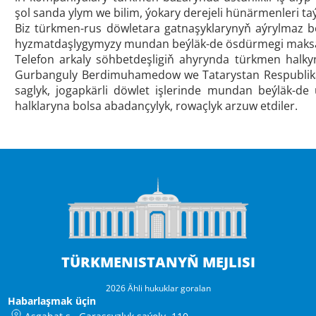
şol sanda ylym we bilim, ýokary derejeli hünärmenleri 
Biz türkmen-rus döwletara gatnaşyklarynyň aýrylmaz böl
hyzmatdaşlygymyzy mundan beýläk-de ösdürmegi maksat
Telefon arkaly söhbetdeşligiň ahyrynda türkmen halky
Gurbanguly Berdimuhamedow we Tatarystan Respublika
saglyk, jogapkärli döwlet işlerinde mundan beýläk-de
halklaryna bolsa abadançylyk, rowaçlyk arzuw etdiler.
TÜRKMENISTANYŇ MEJLISI
2026 Ähli hukuklar goralan
Habarlaşmak üçin