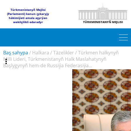
Türkmenistanyň Mejlisi
(Parlamenti) kanun çykaryjy
häkimiýeti amala aşyrýan
wekilçilikli edaradyr
TÜRKMENISTANYŇ MEJLISI
Baş sahypa
/
Halkara
/
Täzelikler
/
Türkmen halkynyň
Milli Lideri, Türkmenistanyň Halk Maslahatynyň
Başlygynyň hem-de Russiýa Federasiýa...