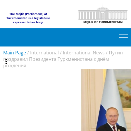
The Mejlis (Parliament) of
Turkmenistan is a legislature
representative body
MEJLIS OF TURKMENISTAN
Main Page
/
International
/
International News
/
Путин
поздравил Президента Туркменистана с днём
рождения