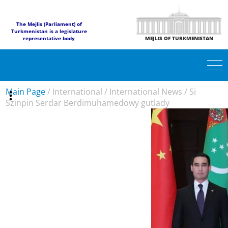
The Mejlis (Parliament) of
Turkmenistan is a legislature
representative body
MEJLIS OF TURKMENISTAN
Main Page
/
International
/
International News
/
Si
Szinpin Serdar Berdimuhamedowy gutlady