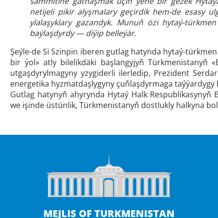
sammitine gatnaşmak üçin ýene bir gezek Hytaýa 
netijeli pikir alyşmalary geçirdik hem-de esasy
ylalaşyklary gazandyk. Munuň özi hytaý-türkme
baýlaşdyrdy — diýip belleýär.
Şeýle-de Si Szinpin iberen gutlag hatynda hytaý-türkme
bir ýol» atly bilelikdäki başlangyjyň Türkmenistanyň 
utgaşdyrylmagyny yzygiderli ilerledip, Prezident Ser
energetika hyzmatdaşlygyny çuňlaşdyrmaga taýýardygy 
Gutlag hatynyň ahyrynda Hytaý Halk Respublikasynyň 
we işinde üstünlik, Türkmenistanyň dostlukly halkyna bo
MEJLIS OF TURKMENISTAN