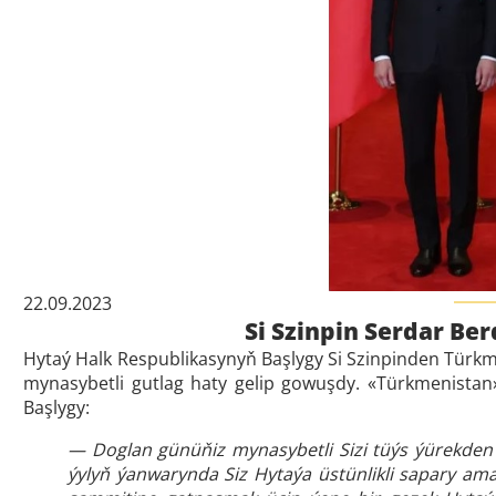
22.09.2023
Si Szinpin Serdar B
Hytaý Halk Respublikasynyň Başlygy Si Szinpinden Tür
mynasybetli gutlag haty gelip gowuşdy. «Türkmenistan
Başlygy:
— Doglan günüňiz mynasybetli Sizi tüýs ýürekden
ýylyň ýanwarynda Siz Hytaýa üstünlikli sapary am