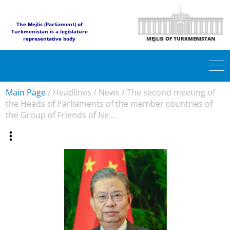
The Mejlis (Parliament) of
Turkmenistan is a legislature
representative body
MEJLIS OF TURKMENISTAN
Main Page
/
Headlines
/
News
/
The second meeting of
the Heads of Parliaments of the member countries of
the Group of Friends of Ne...