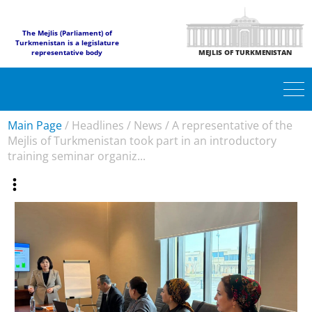
The Mejlis (Parliament) of
Turkmenistan is a legislature
representative body
MEJLIS OF TURKMENISTAN
Main Page
/
Headlines
/
News
/
A representative of the
Mejlis of Turkmenistan took part in an introductory
training seminar organiz...