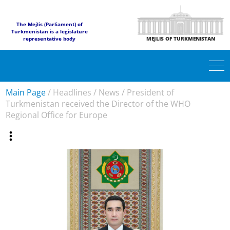
The Mejlis (Parliament) of
Turkmenistan is a legislature
representative body
MEJLIS OF TURKMENISTAN
Main Page
/
Headlines
/
News
/
President of
Turkmenistan received the Director of the WHO
Regional Office for Europe