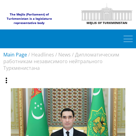
The Mejlis (Parliament) of
Turkmenistan is a legislature
representative body
MEJLIS OF TURKMENISTAN
Main Page
/
Headlines
/
News
/
Дипломатическим
работникам независимого нейтрального
Туркменистана