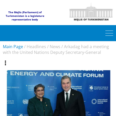
The Mejlis (Parliament) of
Turkmenistan is a legislature
representative body
MEJLIS OF TURKMENISTAN
Main Page
/
Headlines
/
News
/
Arkadag had a meeting
with the United Nations Deputy Secretary-General