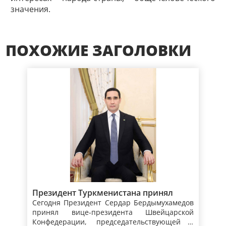
значения.
ПОХОЖИЕ ЗАГОЛОВКИ
Президент Туркменистана принял
Сегодня Президент Сердар Бердымухамедов
вице-президента, главу Федерального
принял вице-президента Швейцарской
департамента иностранных дел
Конфедерации, председательствующей в