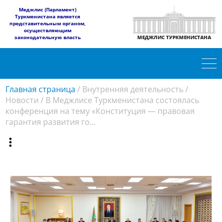
​Меджлис (Парламент)
Туркменистана является
представительным органом,
осуществляющим
законодательную власть
МЕДЖЛИС ТУРКМЕНИСТАНА
Главная страница
/
Внутренняя деятельность
/
Новости
/
В Меджлисе Туркменистана состоялась
конференция на тему «Конституция — правовая
гарантия развития го...