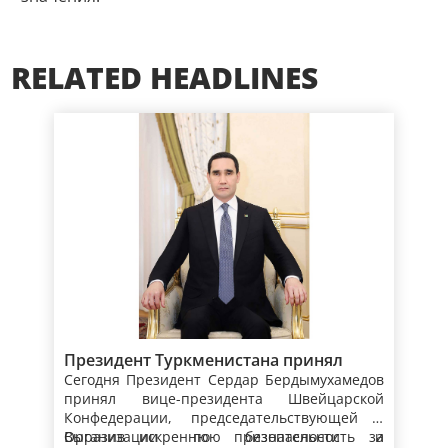
RELATED HEADLINES
Президент Туркменистана принял
Сегодня Президент Сердар Бердымухамедов
вице-президента, главу Федерального
принял вице-президента Швейцарской
департамента иностранных дел
Конфедерации, председательствующей в
Швейцарской Конфедерации
Организации по безопасности и
Выразив искреннюю признательность за