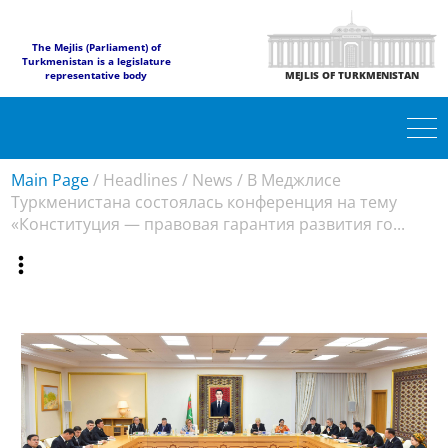
The Mejlis (Parliament) of
Turkmenistan is a legislature
representative body
MEJLIS OF TURKMENISTAN
Main Page
/
Headlines
/
News
/
В Меджлисе
Туркменистана состоялась конференция на тему
«Конституция — правовая гарантия развития го...